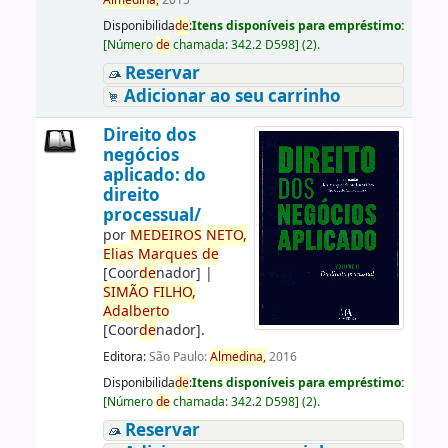
Almedina,
2015
Disponibilida
de
:
Itens disponíveis para empréstimo:
[
Número
de
chamada:
342.2 D598
]
(2).
Reservar
Adicionar ao seu carrinho
Direito dos
negócios
aplicado: do
direito
processual/
por
ME
DE
IROS
NETO,
Elias
Marques
de
[Coor
de
nador]
|
SIMÃO
FILHO,
Adalberto
[Coor
de
nador]
.
Editora:
São Paulo:
Almedina,
2016
Disponibilida
de
:
Itens disponíveis para empréstimo:
[
Número
de
chamada:
342.2 D598
]
(2).
Reservar