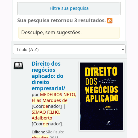
Filtre sua pesquisa
Sua pesquisa retornou 3 resultados.
Desculpe, sem sugestões.
Direito dos
negócios
aplicado: do
direito
empresarial/
por
ME
DE
IROS
NETO,
Elias
Marques
de
[Coor
de
nador]
|
SIMÃO
FILHO,
Adalberto
[Coor
de
nador]
.
Editora:
São Paulo: