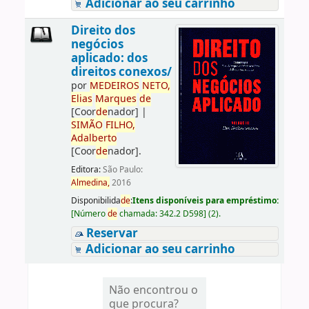
Adicionar ao seu carrinho
Direito dos
negócios
aplicado: dos
direitos conexos/
por
ME
DE
IROS
NETO,
Elias
Marques
de
[Coor
de
nador]
|
SIMÃO
FILHO,
Adalberto
[Coor
de
nador]
.
Editora:
São Paulo:
Almedina,
2016
Disponibilida
de
:
Itens disponíveis para empréstimo:
[
Número
de
chamada:
342.2 D598
]
(2).
Reservar
Adicionar ao seu carrinho
Não encontrou o
que procura?