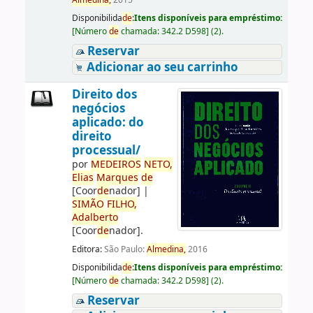
Almedina,
2015
Disponibilida
de
:
Itens disponíveis para empréstimo:
[
Número
de
chamada:
342.2 D598
]
(2).
Reservar
Adicionar ao seu carrinho
Direito dos
negócios
aplicado: do
direito
processual/
por
ME
DE
IROS
NETO,
Elias
Marques
de
[Coor
de
nador]
|
SIMÃO
FILHO,
Adalberto
[Coor
de
nador]
.
Editora:
São Paulo:
Almedina,
2016
Disponibilida
de
:
Itens disponíveis para empréstimo:
[
Número
de
chamada:
342.2 D598
]
(2).
Reservar