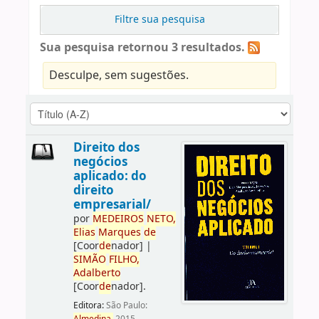
Filtre sua pesquisa
Sua pesquisa retornou 3 resultados.
Desculpe, sem sugestões.
Direito dos
negócios
aplicado: do
direito
empresarial/
por
ME
DE
IROS
NETO,
Elias
Marques
de
[Coor
de
nador]
|
SIMÃO
FILHO,
Adalberto
[Coor
de
nador]
.
Editora:
São Paulo: