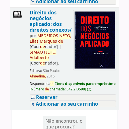
Adicionar ao seu carrinho
Direito dos
negócios
aplicado: dos
direitos conexos/
por
ME
DE
IROS
NETO,
Elias
Marques
de
[Coor
de
nador]
|
SIMÃO
FILHO,
Adalberto
[Coor
de
nador]
.
Editora:
São Paulo:
Almedina,
2016
Disponibilida
de
:
Itens disponíveis para empréstimo:
[
Número
de
chamada:
342.2 D598
]
(2).
Reservar
Adicionar ao seu carrinho
Não encontrou o
que procura?