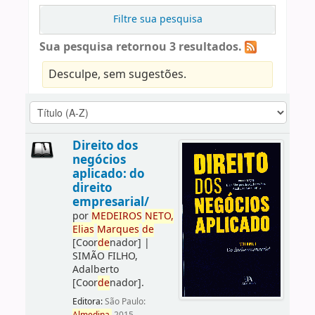
Filtre sua pesquisa
Sua pesquisa retornou 3 resultados.
Desculpe, sem sugestões.
Direito dos
negócios
aplicado: do
direito
empresarial/
por
ME
DE
IROS
NETO,
Elias
Marques
de
[Coor
de
nador]
|
SIMÃO FILHO,
Adalberto
[Coor
de
nador]
.
Editora:
São Paulo: