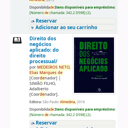
Almedina,
2015
Disponibilida
de
:
Itens disponíveis para empréstimo:
[
Número
de
chamada:
342.2 D598
]
(2).
Reservar
Adicionar ao seu carrinho
Direito dos
negócios
aplicado: do
direito
processual/
por
ME
DE
IROS
NETO,
Elias
Marques
de
[Coor
de
nador]
|
SIMÃO FILHO,
Adalberto
[Coor
de
nador]
.
Editora:
São Paulo:
Almedina,
2016
Disponibilida
de
:
Itens disponíveis para empréstimo:
[
Número
de
chamada:
342.2 D598
]
(2).
Reservar