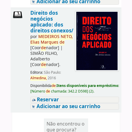
Adicionar ao seu carrinho
Direito dos
negócios
aplicado: dos
direitos conexos/
por
ME
DE
IROS
NETO,
Elias
Marques
de
[Coor
de
nador]
|
SIMÃO FILHO,
Adalberto
[Coor
de
nador]
.
Editora:
São Paulo:
Almedina,
2016
Disponibilida
de
:
Itens disponíveis para empréstimo:
[
Número
de
chamada:
342.2 D598
]
(2).
Reservar
Adicionar ao seu carrinho
Não encontrou o
que procura?