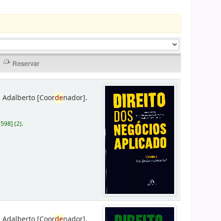
 Adalberto
[Coor
de
nador]
.
D598
]
(2).
 Adalberto
[Coor
de
nador]
.