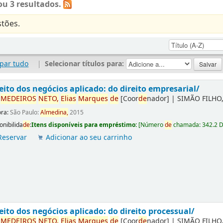
u 3 resultados.
tões.
par tudo
|
Selecionar títulos para:
eito dos negócios aplicado: do direito empresarial/
r
ME
DE
IROS
NETO,
Elias
Marques
de
[Coor
de
nador]
|
SIMÃO FILHO,
ora:
São Paulo:
Almedina,
2015
onibilida
de
:
Itens disponíveis para empréstimo:
[
Número
de
chamada:
342.2 
Reservar
Adicionar ao seu carrinho
eito dos negócios aplicado: do direito processual/
r
ME
DE
IROS
NETO,
Elias
Marques
de
[Coor
de
nador]
|
SIMÃO FILHO,