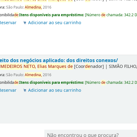
ora:
São Paulo:
Almedina,
2016
onibilida
de
:
Itens disponíveis para empréstimo:
[
Número
de
chamada:
342.2 
Reservar
Adicionar ao seu carrinho
eito dos negócios aplicado: dos direitos conexos/
r
ME
DE
IROS
NETO,
Elias
Marques
de
[Coor
de
nador]
|
SIMÃO FILHO,
ora:
São Paulo:
Almedina,
2016
onibilida
de
:
Itens disponíveis para empréstimo:
[
Número
de
chamada:
342.2 
Reservar
Adicionar ao seu carrinho
Não encontrou o que procura?