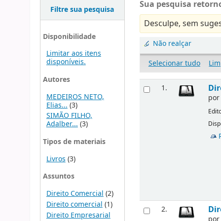
Sua pesquisa retorno
Filtre sua pesquisa
Desculpe, sem suges
Disponibilidade
Não realçar
Limitar aos itens
disponíveis.
Selecionar tudo
Lim
Autores
Dir
1.
MEDEIROS NETO,
po
Elias...
(3)
Edit
SIMÃO FILHO,
Adalber...
(3)
Disp
Tipos de materiais
Livros
(3)
Assuntos
Direito Comercial
(2)
Direito comercial
(1)
Dir
2.
Direito Empresarial
po