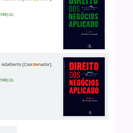
D598
]
(2).
 Adalberto
[Coor
de
nador]
.
D598
]
(2).