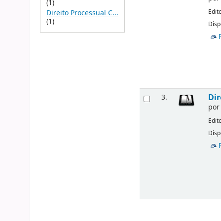
(1)
Edit
Direito Processual C...
(1)
Disp
Dir
3.
po
Edit
Disp