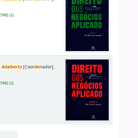
D598
]
(2).
,
Adalberto
[Coor
de
nador]
.
D598
]
(2).