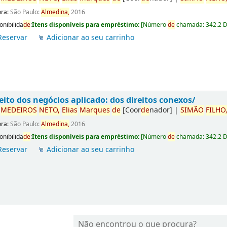
ora:
São Paulo:
Almedina,
2016
onibilida
de
:
Itens disponíveis para empréstimo:
[
Número
de
chamada:
342.2 
Reservar
Adicionar ao seu carrinho
eito dos negócios aplicado: dos direitos conexos/
r
ME
DE
IROS
NETO,
Elias
Marques
de
[Coor
de
nador]
|
SIMÃO
FILHO
ora:
São Paulo:
Almedina,
2016
onibilida
de
:
Itens disponíveis para empréstimo:
[
Número
de
chamada:
342.2 
Reservar
Adicionar ao seu carrinho
Não encontrou o que procura?