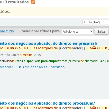
u 3 resultados.
tões.
par tudo
|
Selecionar títulos para:
eito dos negócios aplicado: do direito empresarial/
r
ME
DE
IROS
NETO,
Elias
Marques
de
[Coor
de
nador]
|
SIMÃO
FILHO
ora:
São Paulo:
Almedina,
2015
onibilida
de
:
Itens disponíveis para empréstimo:
[
Número
de
chamada:
342.2 
Reservar
Adicionar ao seu carrinho
eito dos negócios aplicado: do direito processual/
r
ME
DE
IROS
NETO,
Elias
Marques
de
[Coor
de
nador]
|
SIMÃO
FILHO