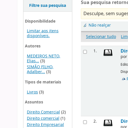
Sua pesquisa retorno
Filtre sua pesquisa
Desculpe, sem suges
Disponibilidade
Não realçar
Limitar aos itens
disponíveis.
Selecionar tudo
Lim
Autores
Dir
1.
MEDEIROS NETO,
po
Elias...
(3)
Edit
SIMÃO FILHO,
Adalber...
(3)
Disp
Tipos de materiais
Livros
(3)
Assuntos
Direito Comercial
(2)
Direito comercial
(1)
Dir
2.
Direito Empresarial
po