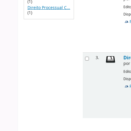
(1)
Edit
Direito Processual C...
(1)
Disp
Dir
3.
po
Edit
Disp