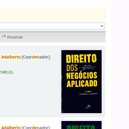
,
Adalberto
[Coor
de
nador]
.
D598
]
(2).
,
Adalberto
[Coor
de
nador]
.