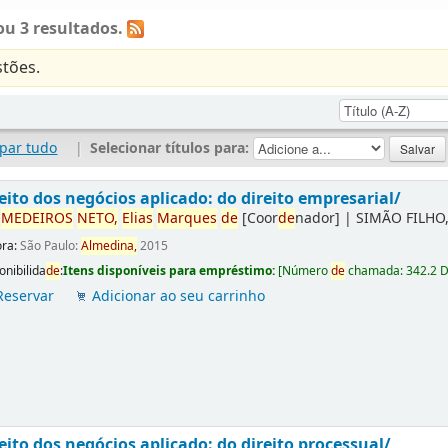
u 3 resultados.
tões.
par tudo
|
Selecionar títulos para:
eito dos negócios aplicado: do direito empresarial/
r
ME
DE
IROS
NETO,
Elias
Marques
de
[Coor
de
nador]
|
SIMÃO FILHO,
ora:
São Paulo:
Almedina,
2015
onibilida
de
:
Itens disponíveis para empréstimo:
[
Número
de
chamada:
342.2 
Reservar
Adicionar ao seu carrinho
eito dos negócios aplicado: do direito processual/