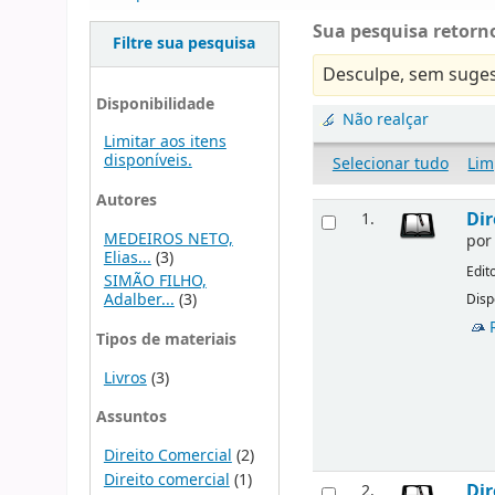
Sua pesquisa retorno
Filtre sua pesquisa
Desculpe, sem suges
Disponibilidade
Não realçar
Limitar aos itens
disponíveis.
Selecionar tudo
Lim
Autores
Dir
1.
MEDEIROS NETO,
po
Elias...
(3)
Edit
SIMÃO FILHO,
Adalber...
(3)
Disp
Tipos de materiais
Livros
(3)
Assuntos
Direito Comercial
(2)
Direito comercial
(1)
Dir
2.