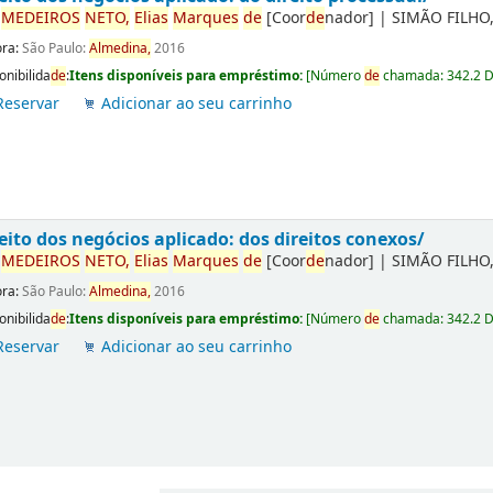
r
ME
DE
IROS
NETO,
Elias
Marques
de
[Coor
de
nador]
|
SIMÃO FILHO,
ora:
São Paulo:
Almedina,
2016
onibilida
de
:
Itens disponíveis para empréstimo:
[
Número
de
chamada:
342.2 
Reservar
Adicionar ao seu carrinho
eito dos negócios aplicado: dos direitos conexos/
r
ME
DE
IROS
NETO,
Elias
Marques
de
[Coor
de
nador]
|
SIMÃO FILHO,
ora:
São Paulo:
Almedina,
2016
onibilida
de
:
Itens disponíveis para empréstimo:
[
Número
de
chamada:
342.2 
Reservar
Adicionar ao seu carrinho