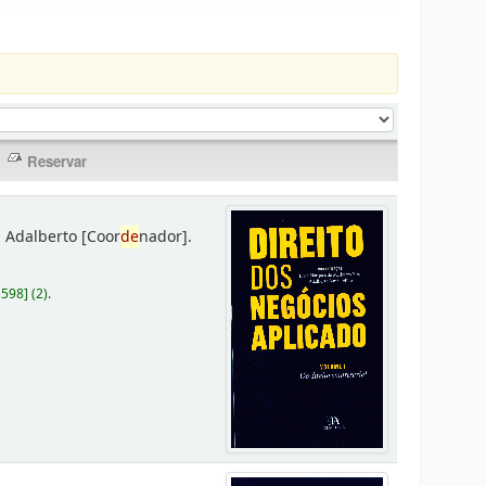
 Adalberto
[Coor
de
nador]
.
D598
]
(2).