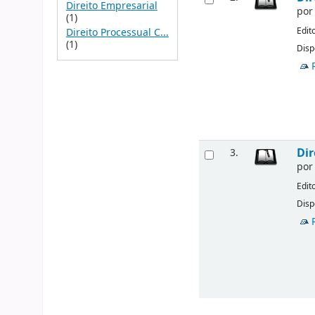
Direito Empresarial
po
(1)
Edit
Direito Processual C...
(1)
Disp
Dir
3.
po
Edit
Disp