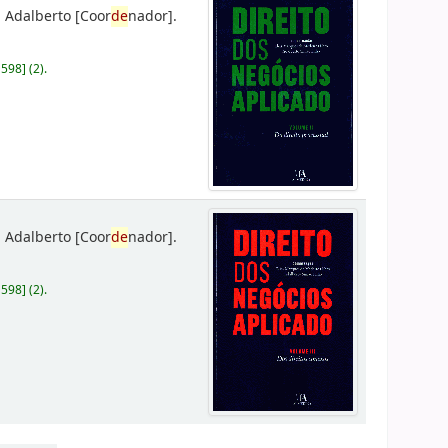
 Adalberto
[Coor
de
nador]
.
D598
]
(2).
 Adalberto
[Coor
de
nador]
.
D598
]
(2).