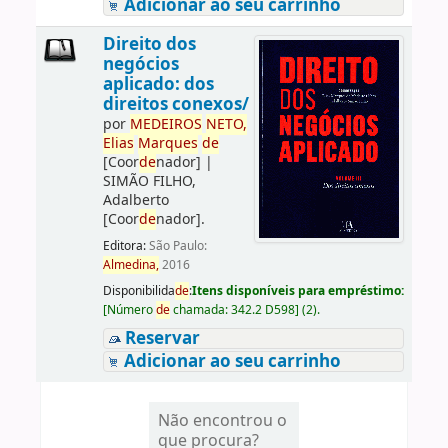
Adicionar ao seu carrinho
Direito dos
negócios
aplicado: dos
direitos conexos/
por
ME
DE
IROS
NETO,
Elias
Marques
de
[Coor
de
nador]
|
SIMÃO FILHO,
Adalberto
[Coor
de
nador]
.
Editora:
São Paulo:
Almedina,
2016
Disponibilida
de
:
Itens disponíveis para empréstimo:
[
Número
de
chamada:
342.2 D598
]
(2).
Reservar
Adicionar ao seu carrinho
Não encontrou o
que procura?