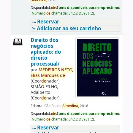
Almedina,
2015
Disponibilida
de
:
Itens disponíveis para empréstimo:
[
Número
de
chamada:
342.2 D598
]
(2).
Reservar
Adicionar ao seu carrinho
Direito dos
negócios
aplicado: do
direito
processual/
por
ME
DE
IROS
NETO,
Elias
Marques
de
[Coor
de
nador]
|
SIMÃO FILHO,
Adalberto
[Coor
de
nador]
.
Editora:
São Paulo:
Almedina,
2016
Disponibilida
de
:
Itens disponíveis para empréstimo:
[
Número
de
chamada:
342.2 D598
]
(2).
Reservar