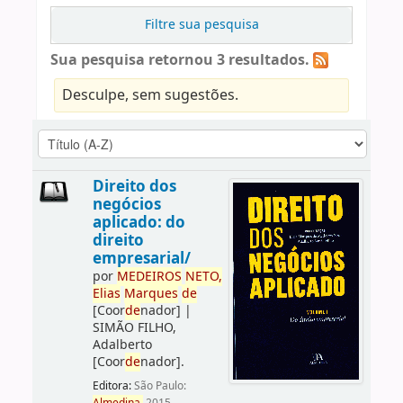
Filtre sua pesquisa
Sua pesquisa retornou 3 resultados.
Desculpe, sem sugestões.
Direito dos
negócios
aplicado: do
direito
empresarial/
por
ME
DE
IROS
NETO,
Elias
Marques
de
[Coor
de
nador]
|
SIMÃO FILHO,
Adalberto
[Coor
de
nador]
.
Editora:
São Paulo: