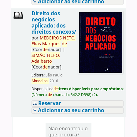
Adicionar ao seu carrinho
Direito dos
negócios
aplicado: dos
direitos conexos/
por
ME
DE
IROS
NETO,
Elias
Marques
de
[Coor
de
nador]
|
SIMÃO
FILHO,
Adalberto
[Coor
de
nador]
.
Editora:
São Paulo:
Almedina,
2016
Disponibilida
de
:
Itens disponíveis para empréstimo:
[
Número
de
chamada:
342.2 D598
]
(2).
Reservar
Adicionar ao seu carrinho
Não encontrou o
que procura?