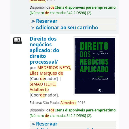
Almedina,
2015
Disponibilida
de
:
Itens disponíveis para empréstimo:
[
Número
de
chamada:
342.2 D598
]
(2).
Reservar
Adicionar ao seu carrinho
Direito dos
negócios
aplicado: do
direito
processual/
por
ME
DE
IROS
NETO,
Elias
Marques
de
[Coor
de
nador]
|
SIMÃO
FILHO,
Adalberto
[Coor
de
nador]
.
Editora:
São Paulo:
Almedina,
2016
Disponibilida
de
:
Itens disponíveis para empréstimo:
[
Número
de
chamada:
342.2 D598
]
(2).
Reservar