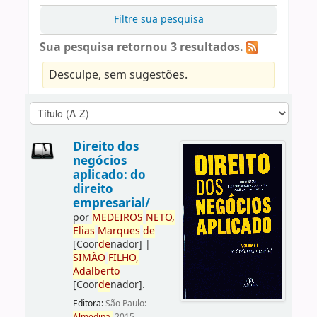
Filtre sua pesquisa
Sua pesquisa retornou 3 resultados.
Desculpe, sem sugestões.
Direito dos
negócios
aplicado: do
direito
empresarial/
por
ME
DE
IROS
NETO,
Elias
Marques
de
[Coor
de
nador]
|
SIMÃO
FILHO,
Adalberto
[Coor
de
nador]
.
Editora:
São Paulo: