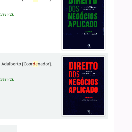
D598
]
(2).
 Adalberto
[Coor
de
nador]
.
D598
]
(2).