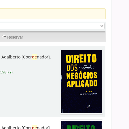
 Adalberto
[Coor
de
nador]
.
D598
]
(2).
 Adalberto
[Coor
de
nador]
.