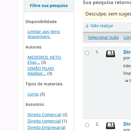
Sua pesquisa retorno
Filtre sua pesquisa
Desculpe, sem suges
Disponibilidade
Não realçar
Limitar aos itens
disponíveis.
Selecionar tudo
Lim
Autores
Dir
1.
MEDEIROS NETO,
po
Elias...
(3)
Edit
SIMÃO FILHO,
Adalber...
(3)
Disp
Tipos de materiais
Livros
(3)
Assuntos
Direito Comercial
(2)
Direito comercial
(1)
Dir
2.
Direito Empresarial
po