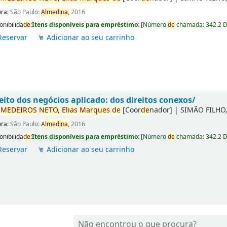
ora:
São Paulo:
Almedina,
2016
onibilida
de
:
Itens disponíveis para empréstimo:
[
Número
de
chamada:
342.2 
Reservar
Adicionar ao seu carrinho
eito dos negócios aplicado: dos direitos conexos/
r
ME
DE
IROS
NETO,
Elias
Marques
de
[Coor
de
nador]
|
SIMÃO FILHO,
ora:
São Paulo:
Almedina,
2016
onibilida
de
:
Itens disponíveis para empréstimo:
[
Número
de
chamada:
342.2 
Reservar
Adicionar ao seu carrinho
Não encontrou o que procura?