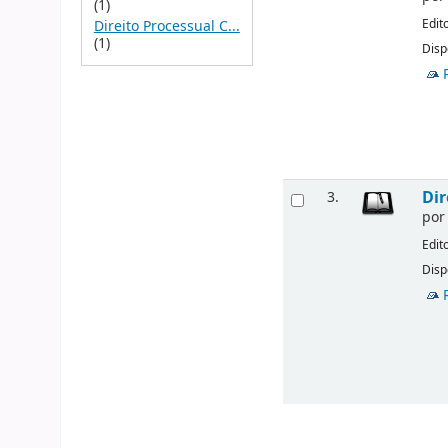
(1)
Edit
Direito Processual C...
(1)
Disp
Dir
3.
po
Edit
Disp