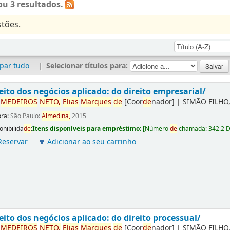
u 3 resultados.
tões.
par tudo
|
Selecionar títulos para:
eito dos negócios aplicado: do direito empresarial/
r
ME
DE
IROS
NETO,
Elias
Marques
de
[Coor
de
nador]
|
SIMÃO FILHO,
ora:
São Paulo:
Almedina,
2015
onibilida
de
:
Itens disponíveis para empréstimo:
[
Número
de
chamada:
342.2 
Reservar
Adicionar ao seu carrinho
eito dos negócios aplicado: do direito processual/
r
ME
DE
IROS
NETO,
Elias
Marques
de
[Coor
de
nador]
|
SIMÃO FILHO,