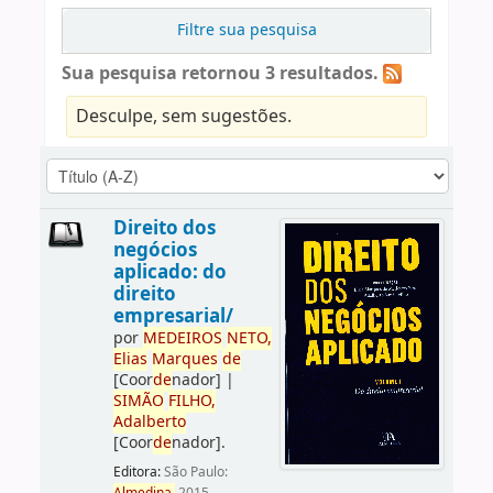
Filtre sua pesquisa
Sua pesquisa retornou 3 resultados.
Desculpe, sem sugestões.
Direito dos
negócios
aplicado: do
direito
empresarial/
por
ME
DE
IROS
NETO,
Elias
Marques
de
[Coor
de
nador]
|
SIMÃO
FILHO,
Adalberto
[Coor
de
nador]
.
Editora:
São Paulo: