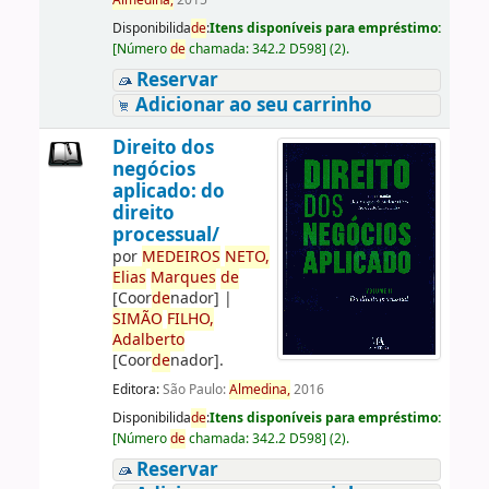
Almedina,
2015
Disponibilida
de
:
Itens disponíveis para empréstimo:
[
Número
de
chamada:
342.2 D598
]
(2).
Reservar
Adicionar ao seu carrinho
Direito dos
negócios
aplicado: do
direito
processual/
por
ME
DE
IROS
NETO,
Elias
Marques
de
[Coor
de
nador]
|
SIMÃO
FILHO,
Adalberto
[Coor
de
nador]
.
Editora:
São Paulo:
Almedina,
2016
Disponibilida
de
:
Itens disponíveis para empréstimo:
[
Número
de
chamada:
342.2 D598
]
(2).
Reservar