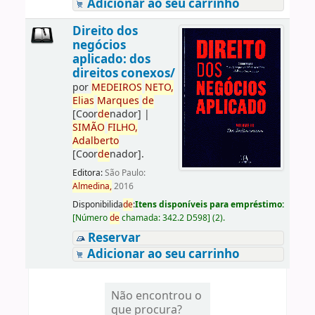
Adicionar ao seu carrinho
Direito dos
negócios
aplicado: dos
direitos conexos/
por
ME
DE
IROS
NETO,
Elias
Marques
de
[Coor
de
nador]
|
SIMÃO
FILHO,
Adalberto
[Coor
de
nador]
.
Editora:
São Paulo:
Almedina,
2016
Disponibilida
de
:
Itens disponíveis para empréstimo:
[
Número
de
chamada:
342.2 D598
]
(2).
Reservar
Adicionar ao seu carrinho
Não encontrou o
que procura?