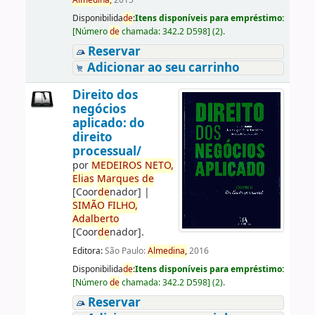
Almedina,
2015
Disponibilida
de
:
Itens disponíveis para empréstimo:
[
Número
de
chamada:
342.2 D598
]
(2).
Reservar
Adicionar ao seu carrinho
Direito dos
negócios
aplicado: do
direito
processual/
por
ME
DE
IROS
NETO,
Elias
Marques
de
[Coor
de
nador]
|
SIMÃO
FILHO,
Adalberto
[Coor
de
nador]
.
Editora:
São Paulo:
Almedina,
2016
Disponibilida
de
:
Itens disponíveis para empréstimo:
[
Número
de
chamada:
342.2 D598
]
(2).
Reservar