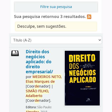
Filtre sua pesquisa
Sua pesquisa retornou 3 resultados.
Desculpe, sem sugestões.
Direito dos
negócios
aplicado: do
direito
empresarial/
por
ME
DE
IROS
NETO,
Elias
Marques
de
[Coor
de
nador]
|
SIMÃO
FILHO,
Adalberto
[Coor
de
nador]
.
Editora:
São Paulo: