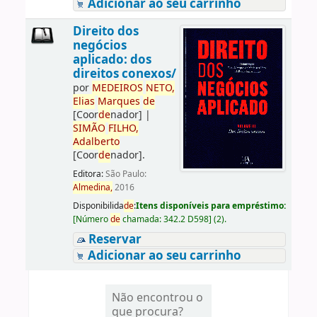
Adicionar ao seu carrinho
Direito dos
negócios
aplicado: dos
direitos conexos/
por
ME
DE
IROS
NETO,
Elias
Marques
de
[Coor
de
nador]
|
SIMÃO
FILHO,
Adalberto
[Coor
de
nador]
.
Editora:
São Paulo:
Almedina,
2016
Disponibilida
de
:
Itens disponíveis para empréstimo:
[
Número
de
chamada:
342.2 D598
]
(2).
Reservar
Adicionar ao seu carrinho
Não encontrou o
que procura?