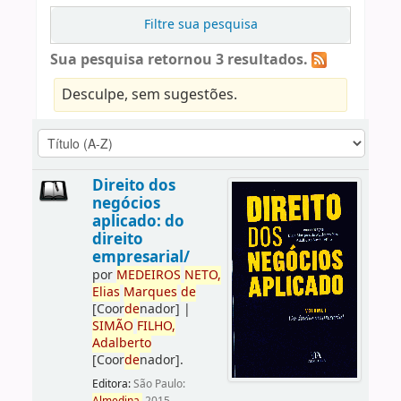
Filtre sua pesquisa
Sua pesquisa retornou 3 resultados.
Desculpe, sem sugestões.
Direito dos
negócios
aplicado: do
direito
empresarial/
por
ME
DE
IROS
NETO,
Elias
Marques
de
[Coor
de
nador]
|
SIMÃO
FILHO,
Adalberto
[Coor
de
nador]
.
Editora:
São Paulo: