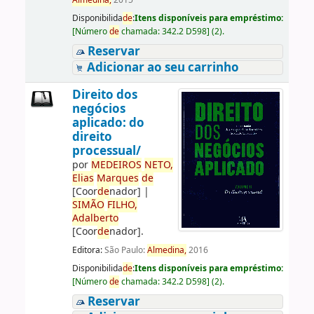
Almedina,
2015
Disponibilida
de
:
Itens disponíveis para empréstimo:
[
Número
de
chamada:
342.2 D598
]
(2).
Reservar
Adicionar ao seu carrinho
Direito dos
negócios
aplicado: do
direito
processual/
por
ME
DE
IROS
NETO,
Elias
Marques
de
[Coor
de
nador]
|
SIMÃO
FILHO,
Adalberto
[Coor
de
nador]
.
Editora:
São Paulo:
Almedina,
2016
Disponibilida
de
:
Itens disponíveis para empréstimo:
[
Número
de
chamada:
342.2 D598
]
(2).
Reservar