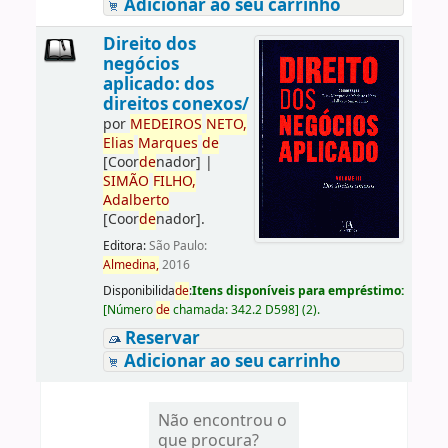
Adicionar ao seu carrinho
Direito dos
negócios
aplicado: dos
direitos conexos/
por
ME
DE
IROS
NETO,
Elias
Marques
de
[Coor
de
nador]
|
SIMÃO
FILHO,
Adalberto
[Coor
de
nador]
.
Editora:
São Paulo:
Almedina,
2016
Disponibilida
de
:
Itens disponíveis para empréstimo:
[
Número
de
chamada:
342.2 D598
]
(2).
Reservar
Adicionar ao seu carrinho
Não encontrou o
que procura?