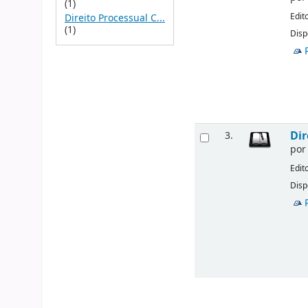
(1)
Edit
Direito Processual C...
(1)
Disp
Dir
3.
po
Edit
Disp