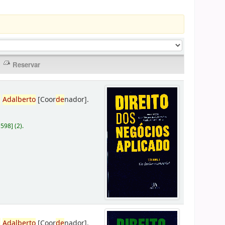
,
Adalberto
[Coor
de
nador]
.
D598
]
(2).
,
Adalberto
[Coor
de
nador]
.