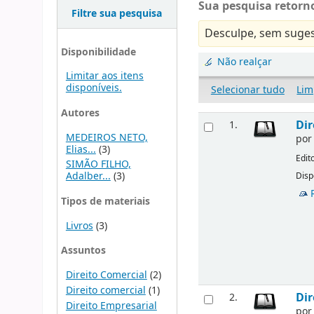
Sua pesquisa retorno
Filtre sua pesquisa
Desculpe, sem suges
Disponibilidade
Não realçar
Limitar aos itens
disponíveis.
Selecionar tudo
Lim
Autores
Dir
1.
MEDEIROS NETO,
po
Elias...
(3)
Edit
SIMÃO FILHO,
Adalber...
(3)
Disp
Tipos de materiais
Livros
(3)
Assuntos
Direito Comercial
(2)
Direito comercial
(1)
Dir
2.
Direito Empresarial
po