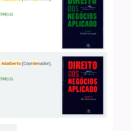
D598
]
(2).
,
Adalberto
[Coor
de
nador]
.
D598
]
(2).