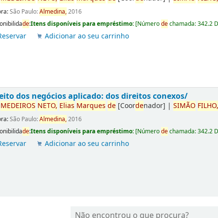
ora:
São Paulo:
Almedina,
2016
onibilida
de
:
Itens disponíveis para empréstimo:
[
Número
de
chamada:
342.2 
Reservar
Adicionar ao seu carrinho
eito dos negócios aplicado: dos direitos conexos/
r
ME
DE
IROS
NETO,
Elias
Marques
de
[Coor
de
nador]
|
SIMÃO
FILHO
ora:
São Paulo:
Almedina,
2016
onibilida
de
:
Itens disponíveis para empréstimo:
[
Número
de
chamada:
342.2 
Reservar
Adicionar ao seu carrinho
Não encontrou o que procura?