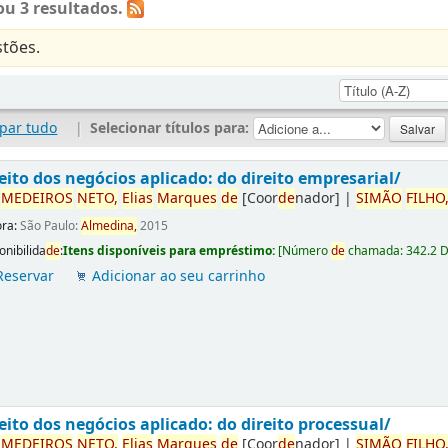
u 3 resultados.
tões.
par tudo
|
Selecionar títulos para:
eito dos negócios aplicado: do direito empresarial/
r
ME
DE
IROS
NETO,
Elias
Marques
de
[Coor
de
nador]
|
SIMÃO
FILHO
ora:
São Paulo:
Almedina,
2015
onibilida
de
:
Itens disponíveis para empréstimo:
[
Número
de
chamada:
342.2 
Reservar
Adicionar ao seu carrinho
eito dos negócios aplicado: do direito processual/
r
ME
DE
IROS
NETO,
Elias
Marques
de
[Coor
de
nador]
|
SIMÃO
FILHO