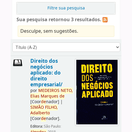
Filtre sua pesquisa
Sua pesquisa retornou 3 resultados.
Desculpe, sem sugestões.
Direito dos
negócios
aplicado: do
direito
empresarial/
por
ME
DE
IROS
NETO,
Elias
Marques
de
[Coor
de
nador]
|
SIMÃO
FILHO,
Adalberto
[Coor
de
nador]
.
Editora:
São Paulo: