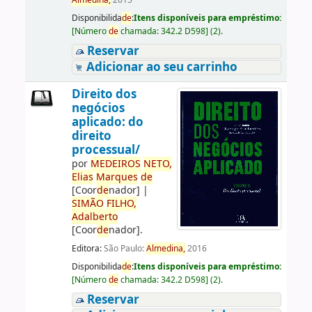
Almedina,
2015
Disponibilida
de
:
Itens disponíveis para empréstimo:
[
Número
de
chamada:
342.2 D598
]
(2).
Reservar
Adicionar ao seu carrinho
Direito dos
negócios
aplicado: do
direito
processual/
por
ME
DE
IROS
NETO,
Elias
Marques
de
[Coor
de
nador]
|
SIMÃO
FILHO,
Adalberto
[Coor
de
nador]
.
Editora:
São Paulo:
Almedina,
2016
Disponibilida
de
:
Itens disponíveis para empréstimo:
[
Número
de
chamada:
342.2 D598
]
(2).
Reservar