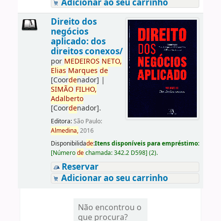
Adicionar ao seu carrinho
Direito dos
negócios
aplicado: dos
direitos conexos/
por
ME
DE
IROS
NETO,
Elias
Marques
de
[Coor
de
nador]
|
SIMÃO
FILHO,
Adalberto
[Coor
de
nador]
.
Editora:
São Paulo:
Almedina,
2016
Disponibilida
de
:
Itens disponíveis para empréstimo:
[
Número
de
chamada:
342.2 D598
]
(2).
Reservar
Adicionar ao seu carrinho
Não encontrou o
que procura?