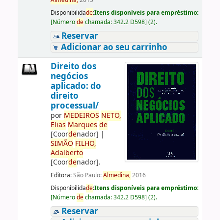
Almedina,
2015
Disponibilida
de
:
Itens disponíveis para empréstimo:
[
Número
de
chamada:
342.2 D598
]
(2).
Reservar
Adicionar ao seu carrinho
Direito dos
negócios
aplicado: do
direito
processual/
por
ME
DE
IROS
NETO,
Elias
Marques
de
[Coor
de
nador]
|
SIMÃO
FILHO,
Adalberto
[Coor
de
nador]
.
Editora:
São Paulo:
Almedina,
2016
Disponibilida
de
:
Itens disponíveis para empréstimo:
[
Número
de
chamada:
342.2 D598
]
(2).
Reservar