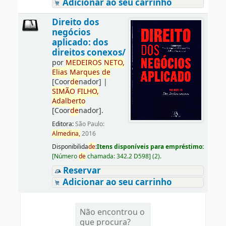
Adicionar ao seu carrinho
Direito dos
negócios
aplicado: dos
direitos conexos/
por
ME
DE
IROS
NETO,
Elias
Marques
de
[Coor
de
nador]
|
SIMÃO
FILHO,
Adalberto
[Coor
de
nador]
.
Editora:
São Paulo:
Almedina,
2016
Disponibilida
de
:
Itens disponíveis para empréstimo:
[
Número
de
chamada:
342.2 D598
]
(2).
Reservar
Adicionar ao seu carrinho
Não encontrou o
que procura?