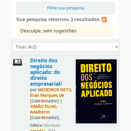
Filtre sua pesquisa
Sua pesquisa retornou 3 resultados.
Desculpe, sem sugestões.
Direito dos
negócios
aplicado: do
direito
empresarial/
por
ME
DE
IROS
NETO,
Elias
Marques
de
[Coor
de
nador]
|
SIMÃO
FILHO,
Adalberto
[Coor
de
nador]
.
Editora:
São Paulo: