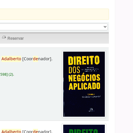
,
Adalberto
[Coor
de
nador]
.
D598
]
(2).
,
Adalberto
[Coor
de
nador]
.