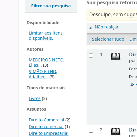
Sua pesquisa retorno
Filtre sua pesquisa
Desculpe, sem suges
Disponibilidade
Não realçar
Limitar aos itens
disponíveis.
Selecionar tudo
Lim
Autores
Dir
1.
MEDEIROS NETO,
po
Elias...
(3)
Edit
SIMÃO FILHO,
Adalber...
(3)
Disp
Tipos de materiais
Livros
(3)
Assuntos
Direito Comercial
(2)
Direito comercial
(1)
Dir
2.
Direito Empresarial
po