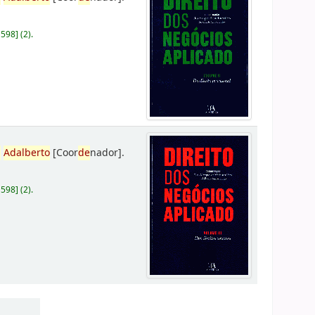
D598
]
(2).
,
Adalberto
[Coor
de
nador]
.
D598
]
(2).