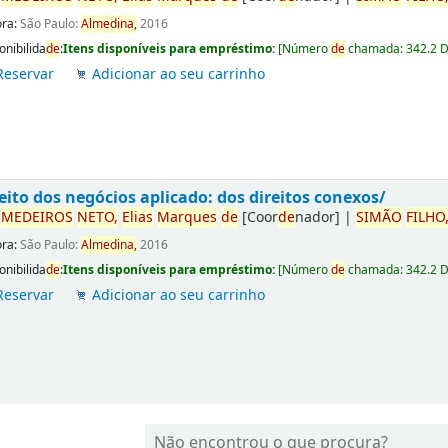
ora:
São Paulo:
Almedina,
2016
onibilida
de
:
Itens disponíveis para empréstimo:
[
Número
de
chamada:
342.2 
Reservar
Adicionar ao seu carrinho
eito dos negócios aplicado: dos direitos conexos/
r
ME
DE
IROS
NETO,
Elias
Marques
de
[Coor
de
nador]
|
SIMÃO
FILHO
ora:
São Paulo:
Almedina,
2016
onibilida
de
:
Itens disponíveis para empréstimo:
[
Número
de
chamada:
342.2 
Reservar
Adicionar ao seu carrinho
Não encontrou o que procura?