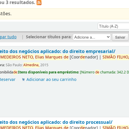
u 3 resultados.
tões.
par tudo
|
Selecionar títulos para:
eito dos negócios aplicado: do direito empresarial/
r
ME
DE
IROS
NETO,
Elias
Marques
de
[Coor
de
nador]
|
SIMÃO
FILHO
ora:
São Paulo:
Almedina,
2015
onibilida
de
:
Itens disponíveis para empréstimo:
[
Número
de
chamada:
342.2 
Reservar
Adicionar ao seu carrinho
eito dos negócios aplicado: do direito processual/
r
ME
DE
IROS
NETO,
Elias
Marques
de
[Coor
de
nador]
|
SIMÃO
FILHO