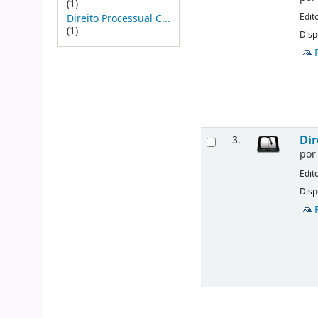
(1)
Edit
Direito Processual C...
(1)
Disp
Dir
3.
po
Edit
Disp