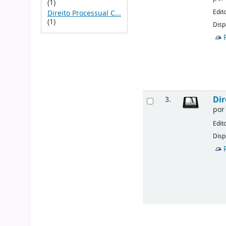
(1)
Edit
Direito Processual C...
(1)
Disp
Dir
3.
po
Edit
Disp