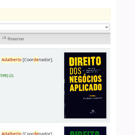
,
Adalberto
[Coor
de
nador]
.
D598
]
(2).
,
Adalberto
[Coor
de
nador]
.