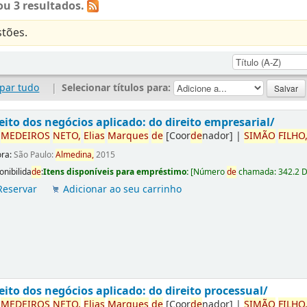
u 3 resultados.
tões.
par tudo
|
Selecionar títulos para:
eito dos negócios aplicado: do direito empresarial/
r
ME
DE
IROS
NETO,
Elias
Marques
de
[Coor
de
nador]
|
SIMÃO
FILHO
ora:
São Paulo:
Almedina,
2015
onibilida
de
:
Itens disponíveis para empréstimo:
[
Número
de
chamada:
342.2 
Reservar
Adicionar ao seu carrinho
eito dos negócios aplicado: do direito processual/
r
ME
DE
IROS
NETO,
Elias
Marques
de
[Coor
de
nador]
|
SIMÃO
FILHO