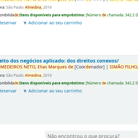
ora:
São Paulo:
Almedina,
2016
onibilida
de
:
Itens disponíveis para empréstimo:
[
Número
de
chamada:
342.2 
Reservar
Adicionar ao seu carrinho
eito dos negócios aplicado: dos direitos conexos/
r
ME
DE
IROS
NETO,
Elias
Marques
de
[Coor
de
nador]
|
SIMÃO
FILHO
ora:
São Paulo:
Almedina,
2016
onibilida
de
:
Itens disponíveis para empréstimo:
[
Número
de
chamada:
342.2 
Reservar
Adicionar ao seu carrinho
Não encontrou o que procura?