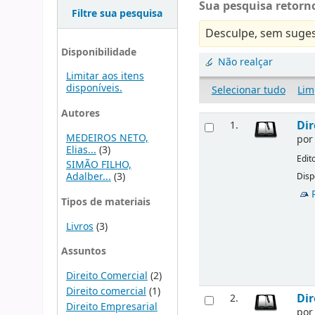
Sua pesquisa retorno
Filtre sua pesquisa
Desculpe, sem suges
Disponibilidade
Não realçar
Limitar aos itens
disponíveis.
Selecionar tudo
Lim
Autores
Dir
1.
MEDEIROS NETO,
po
Elias...
(3)
Edit
SIMÃO FILHO,
Adalber...
(3)
Disp
Tipos de materiais
Livros
(3)
Assuntos
Direito Comercial
(2)
Direito comercial
(1)
Dir
2.
Direito Empresarial
po