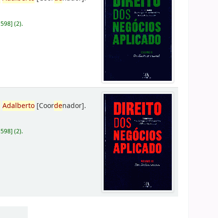
D598
]
(2).
,
Adalberto
[Coor
de
nador]
.
D598
]
(2).