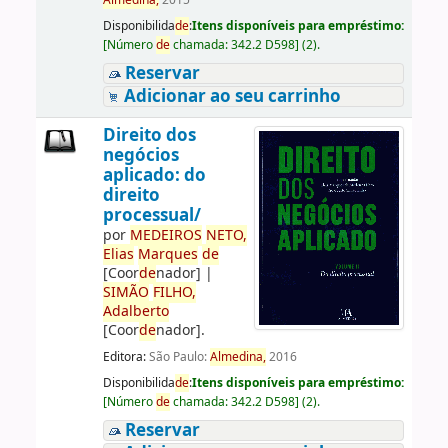
Almedina,
2015
Disponibilida
de
:
Itens disponíveis para empréstimo:
[
Número
de
chamada:
342.2 D598
]
(2).
Reservar
Adicionar ao seu carrinho
Direito dos
negócios
aplicado: do
direito
processual/
por
ME
DE
IROS
NETO,
Elias
Marques
de
[Coor
de
nador]
|
SIMÃO
FILHO,
Adalberto
[Coor
de
nador]
.
Editora:
São Paulo:
Almedina,
2016
Disponibilida
de
:
Itens disponíveis para empréstimo:
[
Número
de
chamada:
342.2 D598
]
(2).
Reservar