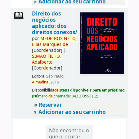
Adicionar ao seu carrinho
Direito dos
negócios
aplicado: dos
direitos conexos/
por
ME
DE
IROS
NETO,
Elias
Marques
de
[Coor
de
nador]
|
SIMÃO
FILHO,
Adalberto
[Coor
de
nador]
.
Editora:
São Paulo:
Almedina,
2016
Disponibilida
de
:
Itens disponíveis para empréstimo:
[
Número
de
chamada:
342.2 D598
]
(2).
Reservar
Adicionar ao seu carrinho
Não encontrou o
que procura?