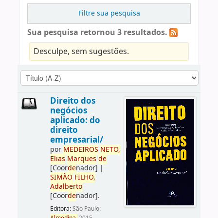
Filtre sua pesquisa
Sua pesquisa retornou 3 resultados.
Desculpe, sem sugestões.
Direito dos
negócios
aplicado: do
direito
empresarial/
por
ME
DE
IROS
NETO,
Elias
Marques
de
[Coor
de
nador]
|
SIMÃO
FILHO,
Adalberto
[Coor
de
nador]
.
Editora:
São Paulo: