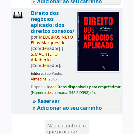
Adicionar ao seu carrinho
Direito dos
negócios
aplicado: dos
direitos conexos/
por
ME
DE
IROS
NETO,
Elias
Marques
de
[Coor
de
nador]
|
SIMÃO
FILHO,
Adalberto
[Coor
de
nador]
.
Editora:
São Paulo:
Almedina,
2016
Disponibilida
de
:
Itens disponíveis para empréstimo:
[
Número
de
chamada:
342.2 D598
]
(2).
Reservar
Adicionar ao seu carrinho
Não encontrou o
que procura?