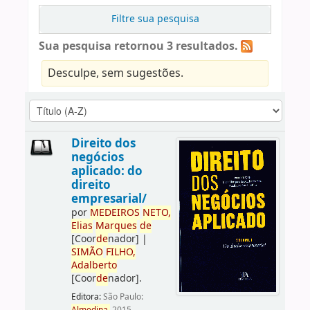
Filtre sua pesquisa
Sua pesquisa retornou 3 resultados.
Desculpe, sem sugestões.
Direito dos
negócios
aplicado: do
direito
empresarial/
por
ME
DE
IROS
NETO,
Elias
Marques
de
[Coor
de
nador]
|
SIMÃO
FILHO,
Adalberto
[Coor
de
nador]
.
Editora:
São Paulo: