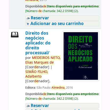
Almedina,
2015
Disponibilida
de
:
Itens disponíveis para empréstimo:
[
Número
de
chamada:
342.2 D598
]
(2).
Reservar
Adicionar ao seu carrinho
Direito dos
negócios
aplicado: do
direito
processual/
por
ME
DE
IROS
NETO,
Elias
Marques
de
[Coor
de
nador]
|
SIMÃO
FILHO,
Adalberto
[Coor
de
nador]
.
Editora:
São Paulo:
Almedina,
2016
Disponibilida
de
:
Itens disponíveis para empréstimo:
[
Número
de
chamada:
342.2 D598
]
(2).
Reservar