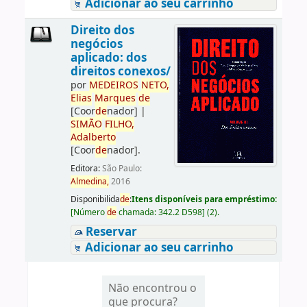
Adicionar ao seu carrinho
Direito dos
negócios
aplicado: dos
direitos conexos/
por
ME
DE
IROS
NETO,
Elias
Marques
de
[Coor
de
nador]
|
SIMÃO
FILHO,
Adalberto
[Coor
de
nador]
.
Editora:
São Paulo:
Almedina,
2016
Disponibilida
de
:
Itens disponíveis para empréstimo:
[
Número
de
chamada:
342.2 D598
]
(2).
Reservar
Adicionar ao seu carrinho
Não encontrou o
que procura?