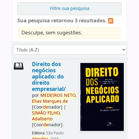
Filtre sua pesquisa
Sua pesquisa retornou 3 resultados.
Desculpe, sem sugestões.
Direito dos
negócios
aplicado: do
direito
empresarial/
por
ME
DE
IROS
NETO,
Elias
Marques
de
[Coor
de
nador]
|
SIMÃO
FILHO,
Adalberto
[Coor
de
nador]
.
Editora:
São Paulo: