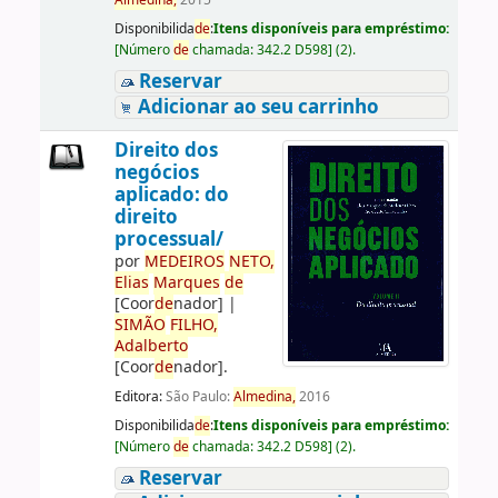
Almedina,
2015
Disponibilida
de
:
Itens disponíveis para empréstimo:
[
Número
de
chamada:
342.2 D598
]
(2).
Reservar
Adicionar ao seu carrinho
Direito dos
negócios
aplicado: do
direito
processual/
por
ME
DE
IROS
NETO,
Elias
Marques
de
[Coor
de
nador]
|
SIMÃO
FILHO,
Adalberto
[Coor
de
nador]
.
Editora:
São Paulo:
Almedina,
2016
Disponibilida
de
:
Itens disponíveis para empréstimo:
[
Número
de
chamada:
342.2 D598
]
(2).
Reservar