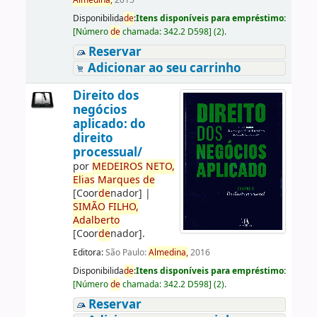
Almedina,
2015
Disponibilida
de
:
Itens disponíveis para empréstimo:
[
Número
de
chamada:
342.2 D598
]
(2).
Reservar
Adicionar ao seu carrinho
Direito dos
negócios
aplicado: do
direito
processual/
por
ME
DE
IROS
NETO,
Elias
Marques
de
[Coor
de
nador]
|
SIMÃO
FILHO,
Adalberto
[Coor
de
nador]
.
Editora:
São Paulo:
Almedina,
2016
Disponibilida
de
:
Itens disponíveis para empréstimo:
[
Número
de
chamada:
342.2 D598
]
(2).
Reservar