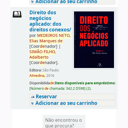
Adicionar ao seu carrinho
Direito dos
negócios
aplicado: dos
direitos conexos/
por
ME
DE
IROS
NETO,
Elias
Marques
de
[Coor
de
nador]
|
SIMÃO
FILHO,
Adalberto
[Coor
de
nador]
.
Editora:
São Paulo:
Almedina,
2016
Disponibilida
de
:
Itens disponíveis para empréstimo:
[
Número
de
chamada:
342.2 D598
]
(2).
Reservar
Adicionar ao seu carrinho
Não encontrou o
que procura?