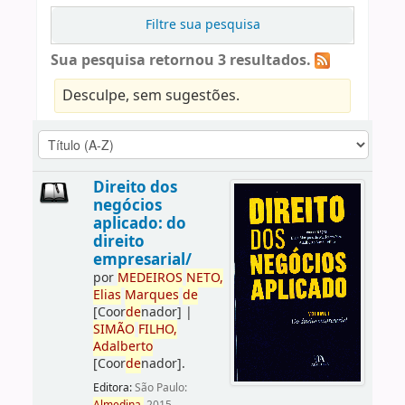
Filtre sua pesquisa
Sua pesquisa retornou 3 resultados.
Desculpe, sem sugestões.
Direito dos
negócios
aplicado: do
direito
empresarial/
por
ME
DE
IROS
NETO,
Elias
Marques
de
[Coor
de
nador]
|
SIMÃO
FILHO,
Adalberto
[Coor
de
nador]
.
Editora:
São Paulo: