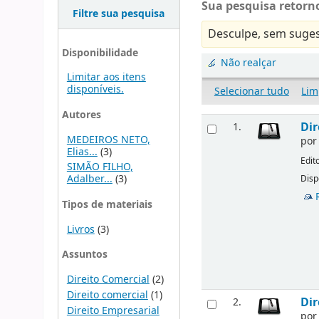
Sua pesquisa retorno
Filtre sua pesquisa
Desculpe, sem suges
Disponibilidade
Não realçar
Limitar aos itens
disponíveis.
Selecionar tudo
Lim
Autores
Dir
1.
MEDEIROS NETO,
po
Elias...
(3)
Edit
SIMÃO FILHO,
Adalber...
(3)
Disp
Tipos de materiais
Livros
(3)
Assuntos
Direito Comercial
(2)
Direito comercial
(1)
Dir
2.
Direito Empresarial
po