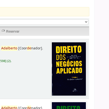
,
Adalberto
[Coor
de
nador]
.
D598
]
(2).
,
Adalberto
[Coor
de
nador]
.