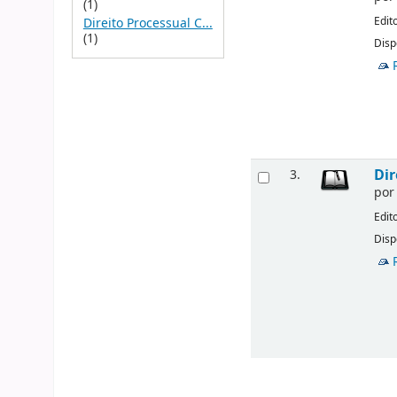
(1)
Edit
Direito Processual C...
(1)
Disp
Dir
3.
po
Edit
Disp