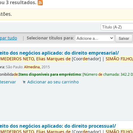
u 3 resultados.
tões.
par tudo
|
Selecionar títulos para:
eito dos negócios aplicado: do direito empresarial/
r
ME
DE
IROS
NETO,
Elias
Marques
de
[Coor
de
nador]
|
SIMÃO
FILHO
ora:
São Paulo:
Almedina,
2015
onibilida
de
:
Itens disponíveis para empréstimo:
[
Número
de
chamada:
342.2 
Reservar
Adicionar ao seu carrinho
eito dos negócios aplicado: do direito processual/
r
ME
DE
IROS
NETO,
Elias
Marques
de
[Coor
de
nador]
|
SIMÃO
FILHO