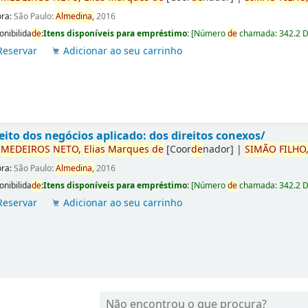
ora:
São Paulo:
Almedina,
2016
onibilida
de
:
Itens disponíveis para empréstimo:
[
Número
de
chamada:
342.2 
Reservar
Adicionar ao seu carrinho
eito dos negócios aplicado: dos direitos conexos/
r
ME
DE
IROS
NETO,
Elias
Marques
de
[Coor
de
nador]
|
SIMÃO
FILHO
ora:
São Paulo:
Almedina,
2016
onibilida
de
:
Itens disponíveis para empréstimo:
[
Número
de
chamada:
342.2 
Reservar
Adicionar ao seu carrinho
Não encontrou o que procura?