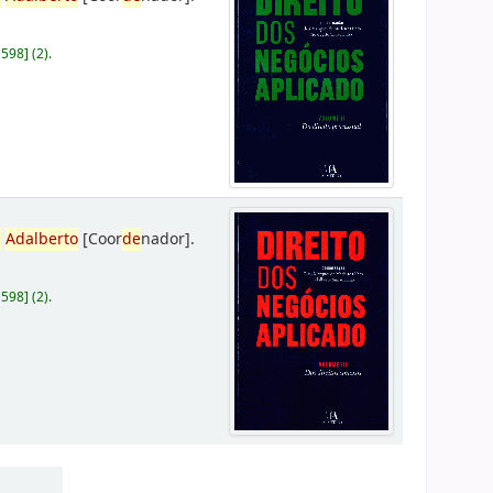
D598
]
(2).
,
Adalberto
[Coor
de
nador]
.
D598
]
(2).