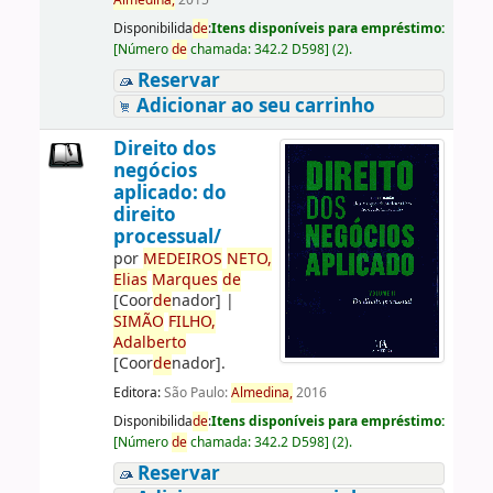
Almedina,
2015
Disponibilida
de
:
Itens disponíveis para empréstimo:
[
Número
de
chamada:
342.2 D598
]
(2).
Reservar
Adicionar ao seu carrinho
Direito dos
negócios
aplicado: do
direito
processual/
por
ME
DE
IROS
NETO,
Elias
Marques
de
[Coor
de
nador]
|
SIMÃO
FILHO,
Adalberto
[Coor
de
nador]
.
Editora:
São Paulo:
Almedina,
2016
Disponibilida
de
:
Itens disponíveis para empréstimo:
[
Número
de
chamada:
342.2 D598
]
(2).
Reservar