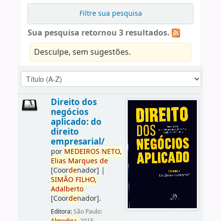
Filtre sua pesquisa
Sua pesquisa retornou 3 resultados.
Desculpe, sem sugestões.
Direito dos
negócios
aplicado: do
direito
empresarial/
por
ME
DE
IROS
NETO,
Elias
Marques
de
[Coor
de
nador]
|
SIMÃO
FILHO,
Adalberto
[Coor
de
nador]
.
Editora:
São Paulo: