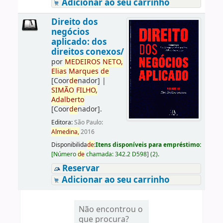
Adicionar ao seu carrinho
Direito dos
negócios
aplicado: dos
direitos conexos/
por
ME
DE
IROS
NETO,
Elias
Marques
de
[Coor
de
nador]
|
SIMÃO
FILHO,
Adalberto
[Coor
de
nador]
.
Editora:
São Paulo:
Almedina,
2016
Disponibilida
de
:
Itens disponíveis para empréstimo:
[
Número
de
chamada:
342.2 D598
]
(2).
Reservar
Adicionar ao seu carrinho
Não encontrou o
que procura?