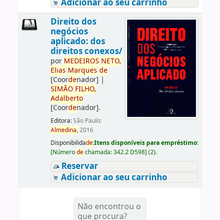
Adicionar ao seu carrinho
Direito dos
negócios
aplicado: dos
direitos conexos/
por
ME
DE
IROS
NETO,
Elias
Marques
de
[Coor
de
nador]
|
SIMÃO
FILHO,
Adalberto
[Coor
de
nador]
.
Editora:
São Paulo:
Almedina,
2016
Disponibilida
de
:
Itens disponíveis para empréstimo:
[
Número
de
chamada:
342.2 D598
]
(2).
Reservar
Adicionar ao seu carrinho
Não encontrou o
que procura?