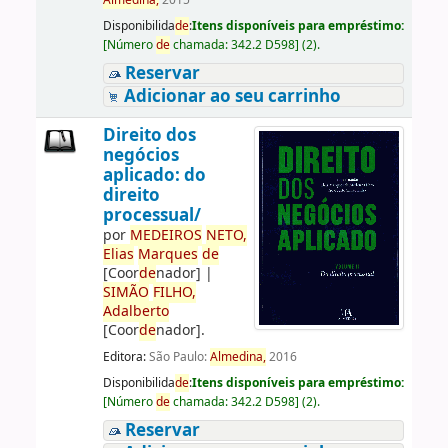
Almedina,
2015
Disponibilida
de
:
Itens disponíveis para empréstimo:
[
Número
de
chamada:
342.2 D598
]
(2).
Reservar
Adicionar ao seu carrinho
Direito dos
negócios
aplicado: do
direito
processual/
por
ME
DE
IROS
NETO,
Elias
Marques
de
[Coor
de
nador]
|
SIMÃO
FILHO,
Adalberto
[Coor
de
nador]
.
Editora:
São Paulo:
Almedina,
2016
Disponibilida
de
:
Itens disponíveis para empréstimo:
[
Número
de
chamada:
342.2 D598
]
(2).
Reservar