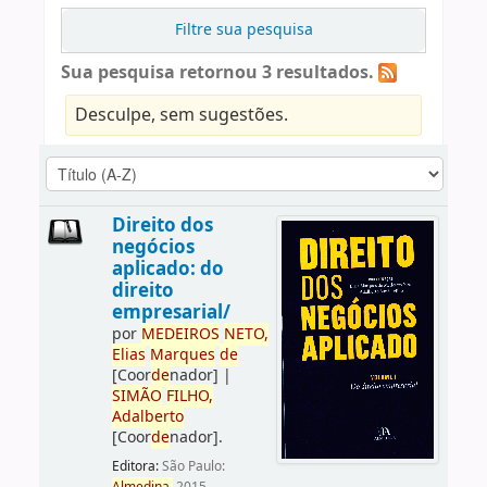
Filtre sua pesquisa
Sua pesquisa retornou 3 resultados.
Desculpe, sem sugestões.
Direito dos
negócios
aplicado: do
direito
empresarial/
por
ME
DE
IROS
NETO,
Elias
Marques
de
[Coor
de
nador]
|
SIMÃO
FILHO,
Adalberto
[Coor
de
nador]
.
Editora:
São Paulo: