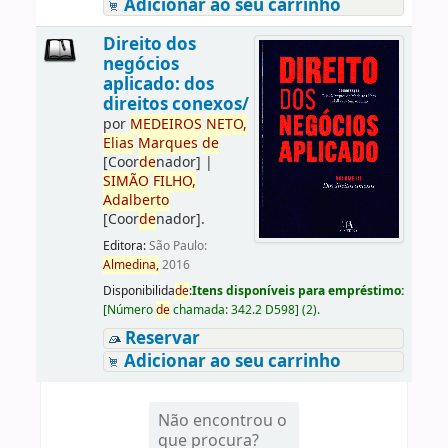
Adicionar ao seu carrinho
Direito dos
negócios
aplicado: dos
direitos conexos/
por
ME
DE
IROS
NETO,
Elias
Marques
de
[Coor
de
nador]
|
SIMÃO
FILHO,
Adalberto
[Coor
de
nador]
.
Editora:
São Paulo:
Almedina,
2016
Disponibilida
de
:
Itens disponíveis para empréstimo:
[
Número
de
chamada:
342.2 D598
]
(2).
Reservar
Adicionar ao seu carrinho
Não encontrou o
que procura?