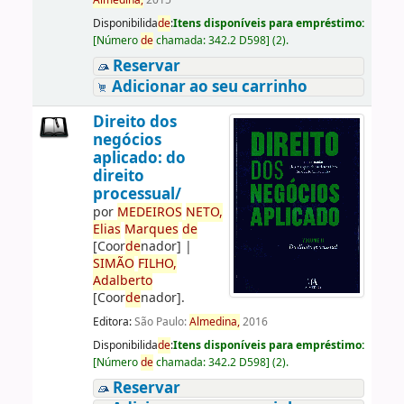
Almedina,
2015
Disponibilida
de
:
Itens disponíveis para empréstimo:
[
Número
de
chamada:
342.2 D598
]
(2).
Reservar
Adicionar ao seu carrinho
Direito dos
negócios
aplicado: do
direito
processual/
por
ME
DE
IROS
NETO,
Elias
Marques
de
[Coor
de
nador]
|
SIMÃO
FILHO,
Adalberto
[Coor
de
nador]
.
Editora:
São Paulo:
Almedina,
2016
Disponibilida
de
:
Itens disponíveis para empréstimo:
[
Número
de
chamada:
342.2 D598
]
(2).
Reservar