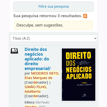
Filtre sua pesquisa
Sua pesquisa retornou 3 resultados.
Desculpe, sem sugestões.
Direito dos
negócios
aplicado: do
direito
empresarial/
por
ME
DE
IROS
NETO,
Elias
Marques
de
[Coor
de
nador]
|
SIMÃO
FILHO,
Adalberto
[Coor
de
nador]
.
Editora:
São Paulo: