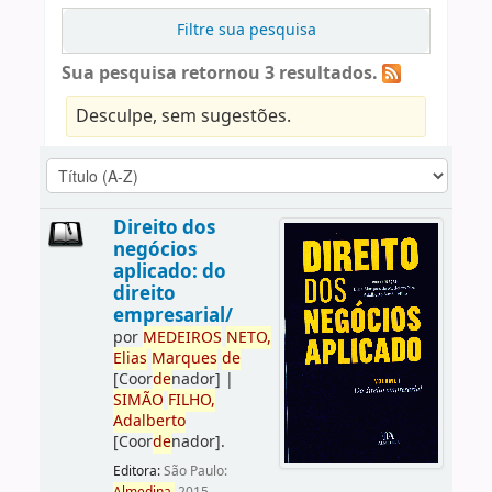
Filtre sua pesquisa
Sua pesquisa retornou 3 resultados.
Desculpe, sem sugestões.
Direito dos
negócios
aplicado: do
direito
empresarial/
por
ME
DE
IROS
NETO,
Elias
Marques
de
[Coor
de
nador]
|
SIMÃO
FILHO,
Adalberto
[Coor
de
nador]
.
Editora:
São Paulo: