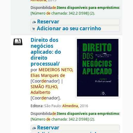
Almedina,
2015
Disponibilida
de
:
Itens disponíveis para empréstimo:
[
Número
de
chamada:
342.2 D598
]
(2).
Reservar
Adicionar ao seu carrinho
Direito dos
negócios
aplicado: do
direito
processual/
por
ME
DE
IROS
NETO,
Elias
Marques
de
[Coor
de
nador]
|
SIMÃO
FILHO,
Adalberto
[Coor
de
nador]
.
Editora:
São Paulo:
Almedina,
2016
Disponibilida
de
:
Itens disponíveis para empréstimo:
[
Número
de
chamada:
342.2 D598
]
(2).
Reservar