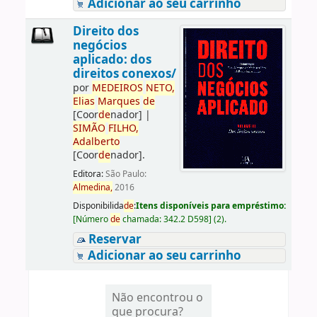
Adicionar ao seu carrinho
Direito dos
negócios
aplicado: dos
direitos conexos/
por
ME
DE
IROS
NETO,
Elias
Marques
de
[Coor
de
nador]
|
SIMÃO
FILHO,
Adalberto
[Coor
de
nador]
.
Editora:
São Paulo:
Almedina,
2016
Disponibilida
de
:
Itens disponíveis para empréstimo:
[
Número
de
chamada:
342.2 D598
]
(2).
Reservar
Adicionar ao seu carrinho
Não encontrou o
que procura?