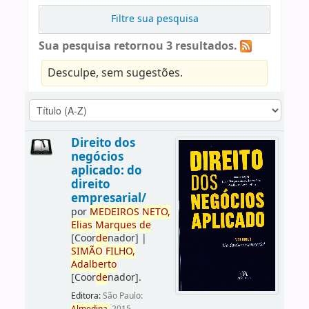
Filtre sua pesquisa
Sua pesquisa retornou 3 resultados.
Desculpe, sem sugestões.
Direito dos
negócios
aplicado: do
direito
empresarial/
por
ME
DE
IROS
NETO,
Elias
Marques
de
[Coor
de
nador]
|
SIMÃO
FILHO,
Adalberto
[Coor
de
nador]
.
Editora:
São Paulo: