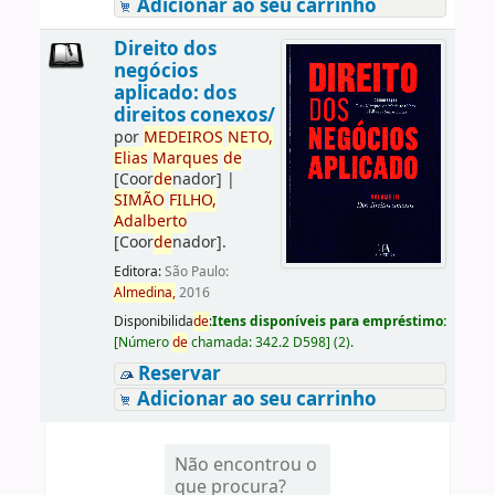
Adicionar ao seu carrinho
Direito dos
negócios
aplicado: dos
direitos conexos/
por
ME
DE
IROS
NETO,
Elias
Marques
de
[Coor
de
nador]
|
SIMÃO
FILHO,
Adalberto
[Coor
de
nador]
.
Editora:
São Paulo:
Almedina,
2016
Disponibilida
de
:
Itens disponíveis para empréstimo:
[
Número
de
chamada:
342.2 D598
]
(2).
Reservar
Adicionar ao seu carrinho
Não encontrou o
que procura?