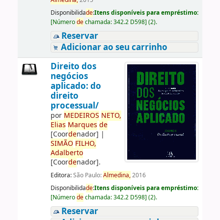
Almedina,
2015
Disponibilida
de
:
Itens disponíveis para empréstimo:
[
Número
de
chamada:
342.2 D598
]
(2).
Reservar
Adicionar ao seu carrinho
Direito dos
negócios
aplicado: do
direito
processual/
por
ME
DE
IROS
NETO,
Elias
Marques
de
[Coor
de
nador]
|
SIMÃO
FILHO,
Adalberto
[Coor
de
nador]
.
Editora:
São Paulo:
Almedina,
2016
Disponibilida
de
:
Itens disponíveis para empréstimo:
[
Número
de
chamada:
342.2 D598
]
(2).
Reservar