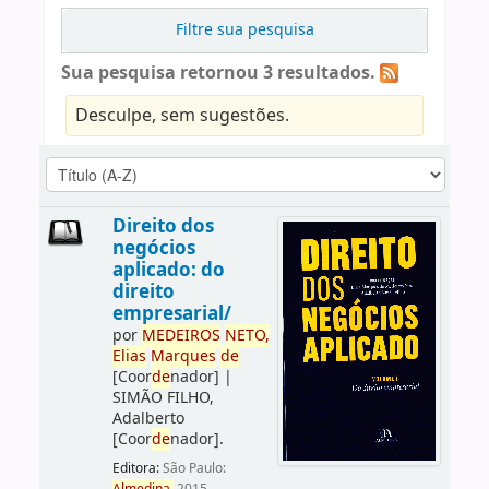
Filtre sua pesquisa
Sua pesquisa retornou 3 resultados.
Desculpe, sem sugestões.
Direito dos
negócios
aplicado: do
direito
empresarial/
por
ME
DE
IROS
NETO,
Elias
Marques
de
[Coor
de
nador]
|
SIMÃO FILHO,
Adalberto
[Coor
de
nador]
.
Editora:
São Paulo: