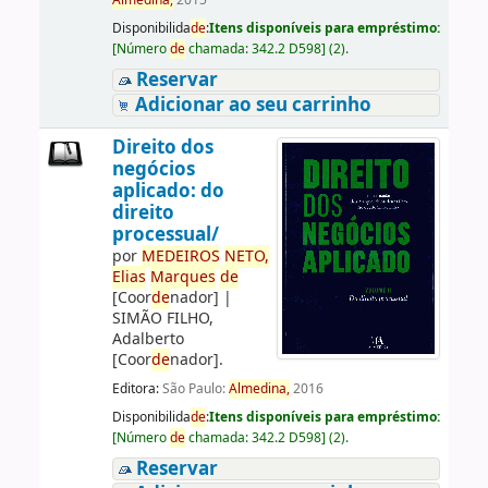
Almedina,
2015
Disponibilida
de
:
Itens disponíveis para empréstimo:
[
Número
de
chamada:
342.2 D598
]
(2).
Reservar
Adicionar ao seu carrinho
Direito dos
negócios
aplicado: do
direito
processual/
por
ME
DE
IROS
NETO,
Elias
Marques
de
[Coor
de
nador]
|
SIMÃO FILHO,
Adalberto
[Coor
de
nador]
.
Editora:
São Paulo:
Almedina,
2016
Disponibilida
de
:
Itens disponíveis para empréstimo:
[
Número
de
chamada:
342.2 D598
]
(2).
Reservar