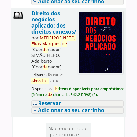
Adicionar ao seu carrinho
Direito dos
negócios
aplicado: dos
direitos conexos/
por
ME
DE
IROS
NETO,
Elias
Marques
de
[Coor
de
nador]
|
SIMÃO FILHO,
Adalberto
[Coor
de
nador]
.
Editora:
São Paulo:
Almedina,
2016
Disponibilida
de
:
Itens disponíveis para empréstimo:
[
Número
de
chamada:
342.2 D598
]
(2).
Reservar
Adicionar ao seu carrinho
Não encontrou o
que procura?