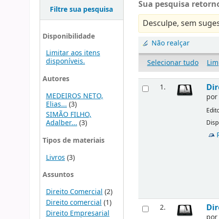
Sua pesquisa retorno
Filtre sua pesquisa
Desculpe, sem suges
Disponibilidade
Não realçar
Limitar aos itens
disponíveis.
Selecionar tudo
Lim
Autores
Dir
1.
MEDEIROS NETO,
po
Elias...
(3)
Edit
SIMÃO FILHO,
Adalber...
(3)
Disp
Tipos de materiais
Livros
(3)
Assuntos
Direito Comercial
(2)
Direito comercial
(1)
Dir
2.
Direito Empresarial
po