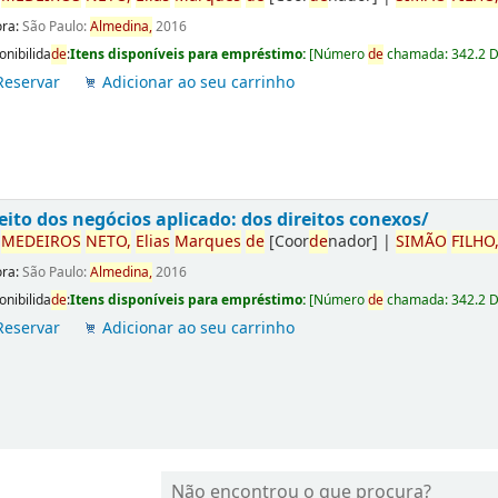
ora:
São Paulo:
Almedina,
2016
onibilida
de
:
Itens disponíveis para empréstimo:
[
Número
de
chamada:
342.2 
Reservar
Adicionar ao seu carrinho
eito dos negócios aplicado: dos direitos conexos/
r
ME
DE
IROS
NETO,
Elias
Marques
de
[Coor
de
nador]
|
SIMÃO
FILHO
ora:
São Paulo:
Almedina,
2016
onibilida
de
:
Itens disponíveis para empréstimo:
[
Número
de
chamada:
342.2 
Reservar
Adicionar ao seu carrinho
Não encontrou o que procura?