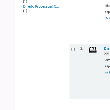
(1)
Edit
Direito Processual C...
(1)
Disp
Dir
3.
po
Edit
Disp