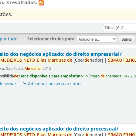
u 3 resultados.
tões.
par tudo
|
Selecionar títulos para:
eito dos negócios aplicado: do direito empresarial/
r
ME
DE
IROS
NETO,
Elias
Marques
de
[Coor
de
nador]
|
SIMÃO
FILHO
ora:
São Paulo:
Almedina,
2015
onibilida
de
:
Itens disponíveis para empréstimo:
[
Número
de
chamada:
342.2 
Reservar
Adicionar ao seu carrinho
eito dos negócios aplicado: do direito processual/
r
ME
DE
IROS
NETO,
Elias
Marques
de
[Coor
de
nador]
|
SIMÃO
FILHO