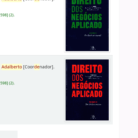
D598
]
(2).
,
Adalberto
[Coor
de
nador]
.
D598
]
(2).