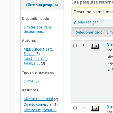
Sua pesquisa retorno
Filtre sua pesquisa
Desculpe, sem suges
Disponibilidade
Não realçar
Limitar aos itens
disponíveis.
Selecionar tudo
Lim
Autores
Dir
1.
MEDEIROS NETO,
po
Elias...
(3)
Edit
SIMÃO FILHO,
Adalber...
(3)
Disp
Tipos de materiais
Livros
(3)
Assuntos
Direito Comercial
(2)
Direito comercial
(1)
Dir
2.
Direito Empresarial
po