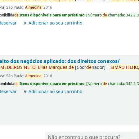
ora:
São Paulo:
Almedina,
2016
onibilida
de
:
Itens disponíveis para empréstimo:
[
Número
de
chamada:
342.2 
Reservar
Adicionar ao seu carrinho
eito dos negócios aplicado: dos direitos conexos/
r
ME
DE
IROS
NETO,
Elias
Marques
de
[Coor
de
nador]
|
SIMÃO
FILHO
ora:
São Paulo:
Almedina,
2016
onibilida
de
:
Itens disponíveis para empréstimo:
[
Número
de
chamada:
342.2 
Reservar
Adicionar ao seu carrinho
Não encontrou o que procura?