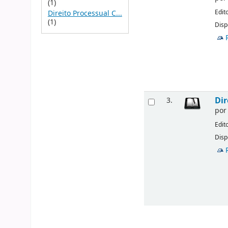
(1)
Edit
Direito Processual C...
(1)
Disp
Dir
3.
po
Edit
Disp