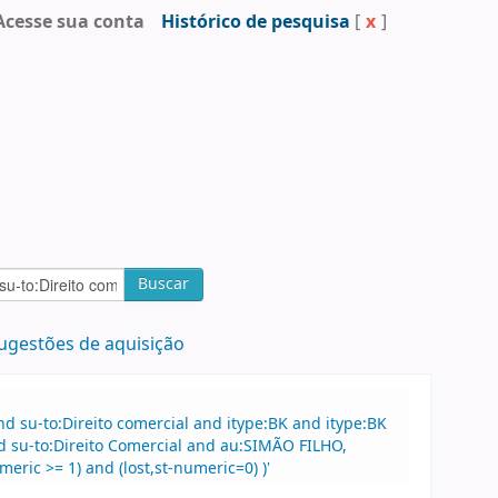
Acesse sua conta
Histórico de pesquisa
[
x
]
Buscar
ugestões de aquisição
 su-to:Direito comercial and itype:BK and itype:BK
 su-to:Direito Comercial and au:SIMÃO FILHO,
ric >= 1) and (lost,st-numeric=0) )'