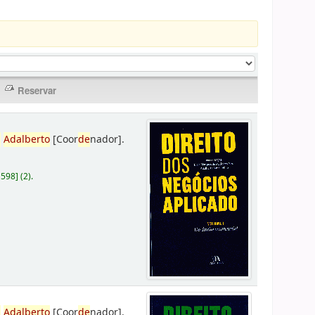
,
Adalberto
[Coor
de
nador]
.
D598
]
(2).
,
Adalberto
[Coor
de
nador]
.