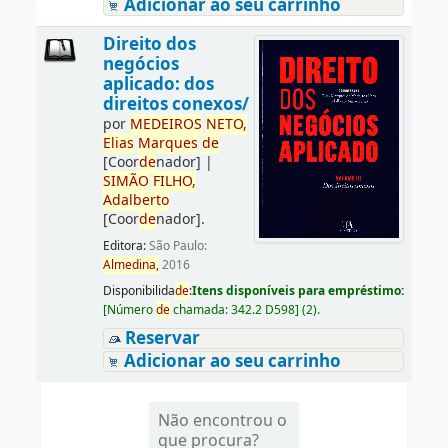
Adicionar ao seu carrinho
Direito dos
negócios
aplicado: dos
direitos conexos/
por
ME
DE
IROS
NETO,
Elias
Marques
de
[Coor
de
nador]
|
SIMÃO
FILHO,
Adalberto
[Coor
de
nador]
.
Editora:
São Paulo:
Almedina,
2016
Disponibilida
de
:
Itens disponíveis para empréstimo:
[
Número
de
chamada:
342.2 D598
]
(2).
Reservar
Adicionar ao seu carrinho
Não encontrou o
que procura?