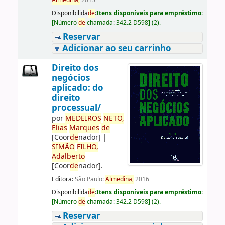
Almedina,
2015
Disponibilida
de
:
Itens disponíveis para empréstimo:
[
Número
de
chamada:
342.2 D598
]
(2).
Reservar
Adicionar ao seu carrinho
Direito dos
negócios
aplicado: do
direito
processual/
por
ME
DE
IROS
NETO,
Elias
Marques
de
[Coor
de
nador]
|
SIMÃO
FILHO,
Adalberto
[Coor
de
nador]
.
Editora:
São Paulo:
Almedina,
2016
Disponibilida
de
:
Itens disponíveis para empréstimo:
[
Número
de
chamada:
342.2 D598
]
(2).
Reservar