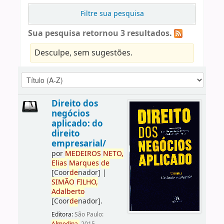
Filtre sua pesquisa
Sua pesquisa retornou 3 resultados.
Desculpe, sem sugestões.
Direito dos
negócios
aplicado: do
direito
empresarial/
por
ME
DE
IROS
NETO,
Elias
Marques
de
[Coor
de
nador]
|
SIMÃO
FILHO,
Adalberto
[Coor
de
nador]
.
Editora:
São Paulo: