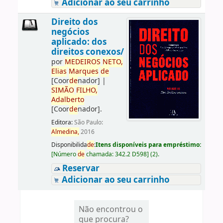
Adicionar ao seu carrinho
Direito dos
negócios
aplicado: dos
direitos conexos/
por
ME
DE
IROS
NETO,
Elias
Marques
de
[Coor
de
nador]
|
SIMÃO
FILHO,
Adalberto
[Coor
de
nador]
.
Editora:
São Paulo:
Almedina,
2016
Disponibilida
de
:
Itens disponíveis para empréstimo:
[
Número
de
chamada:
342.2 D598
]
(2).
Reservar
Adicionar ao seu carrinho
Não encontrou o
que procura?