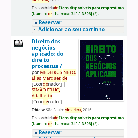
Almedina,
2015
Disponibilida
de
:
Itens disponíveis para empréstimo:
[
Número
de
chamada:
342.2 D598
]
(2).
Reservar
Adicionar ao seu carrinho
Direito dos
negócios
aplicado: do
direito
processual/
por
ME
DE
IROS
NETO,
Elias
Marques
de
[Coor
de
nador]
|
SIMÃO
FILHO,
Adalberto
[Coor
de
nador]
.
Editora:
São Paulo:
Almedina,
2016
Disponibilida
de
:
Itens disponíveis para empréstimo:
[
Número
de
chamada:
342.2 D598
]
(2).
Reservar