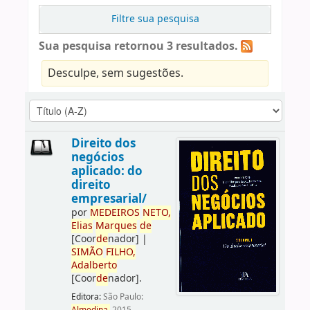
Filtre sua pesquisa
Sua pesquisa retornou 3 resultados.
Desculpe, sem sugestões.
Direito dos
negócios
aplicado: do
direito
empresarial/
por
ME
DE
IROS
NETO,
Elias
Marques
de
[Coor
de
nador]
|
SIMÃO
FILHO,
Adalberto
[Coor
de
nador]
.
Editora:
São Paulo: