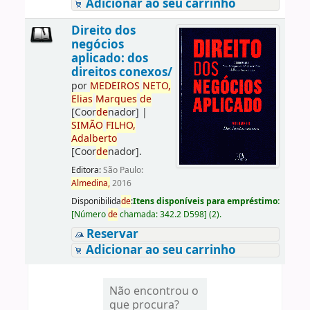
Adicionar ao seu carrinho
Direito dos
negócios
aplicado: dos
direitos conexos/
por
ME
DE
IROS
NETO,
Elias
Marques
de
[Coor
de
nador]
|
SIMÃO
FILHO,
Adalberto
[Coor
de
nador]
.
Editora:
São Paulo:
Almedina,
2016
Disponibilida
de
:
Itens disponíveis para empréstimo:
[
Número
de
chamada:
342.2 D598
]
(2).
Reservar
Adicionar ao seu carrinho
Não encontrou o
que procura?