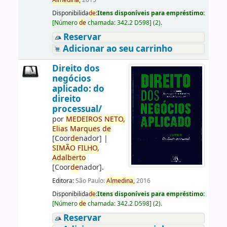
Almedina,
2015
Disponibilida
de
:
Itens disponíveis para empréstimo:
[
Número
de
chamada:
342.2 D598
]
(2).
Reservar
Adicionar ao seu carrinho
Direito dos
negócios
aplicado: do
direito
processual/
por
ME
DE
IROS
NETO,
Elias
Marques
de
[Coor
de
nador]
|
SIMÃO
FILHO,
Adalberto
[Coor
de
nador]
.
Editora:
São Paulo:
Almedina,
2016
Disponibilida
de
:
Itens disponíveis para empréstimo:
[
Número
de
chamada:
342.2 D598
]
(2).
Reservar