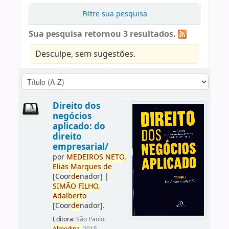
Filtre sua pesquisa
Sua pesquisa retornou 3 resultados.
Desculpe, sem sugestões.
Direito dos
negócios
aplicado: do
direito
empresarial/
por
ME
DE
IROS
NETO,
Elias
Marques
de
[Coor
de
nador]
|
SIMÃO
FILHO,
Adalberto
[Coor
de
nador]
.
Editora:
São Paulo: