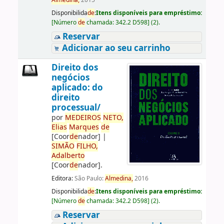
Almedina,
2015
Disponibilida
de
:
Itens disponíveis para empréstimo:
[
Número
de
chamada:
342.2 D598
]
(2).
Reservar
Adicionar ao seu carrinho
Direito dos
negócios
aplicado: do
direito
processual/
por
ME
DE
IROS
NETO,
Elias
Marques
de
[Coor
de
nador]
|
SIMÃO
FILHO,
Adalberto
[Coor
de
nador]
.
Editora:
São Paulo:
Almedina,
2016
Disponibilida
de
:
Itens disponíveis para empréstimo:
[
Número
de
chamada:
342.2 D598
]
(2).
Reservar