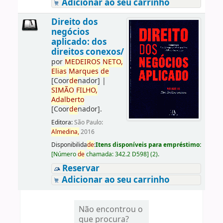
Adicionar ao seu carrinho
Direito dos
negócios
aplicado: dos
direitos conexos/
por
ME
DE
IROS
NETO,
Elias
Marques
de
[Coor
de
nador]
|
SIMÃO
FILHO,
Adalberto
[Coor
de
nador]
.
Editora:
São Paulo:
Almedina,
2016
Disponibilida
de
:
Itens disponíveis para empréstimo:
[
Número
de
chamada:
342.2 D598
]
(2).
Reservar
Adicionar ao seu carrinho
Não encontrou o
que procura?