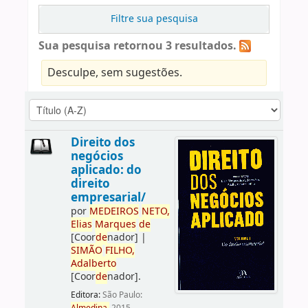
Filtre sua pesquisa
Sua pesquisa retornou 3 resultados.
Desculpe, sem sugestões.
Direito dos
negócios
aplicado: do
direito
empresarial/
por
ME
DE
IROS
NETO,
Elias
Marques
de
[Coor
de
nador]
|
SIMÃO
FILHO,
Adalberto
[Coor
de
nador]
.
Editora:
São Paulo: