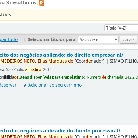
u 3 resultados.
tões.
par tudo
|
Selecionar títulos para:
eito dos negócios aplicado: do direito empresarial/
r
ME
DE
IROS
NETO,
Elias
Marques
de
[Coor
de
nador]
|
SIMÃO FILHO,
ora:
São Paulo:
Almedina,
2015
onibilida
de
:
Itens disponíveis para empréstimo:
[
Número
de
chamada:
342.2 
Reservar
Adicionar ao seu carrinho
eito dos negócios aplicado: do direito processual/
r
ME
DE
IROS
NETO,
Elias
Marques
de
[Coor
de
nador]
|
SIMÃO FILHO,