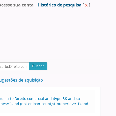
Acesse sua conta
Histórico de pesquisa
[
x
]
Buscar
ugestões de aquisição
 su-to:Direito comercial and itype:BK and su-
hes='') and (not-onloan-count,st-numeric >= 1) and