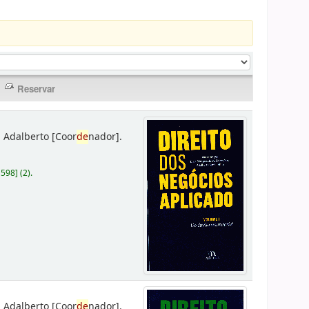
 Adalberto
[Coor
de
nador]
.
D598
]
(2).
 Adalberto
[Coor
de
nador]
.