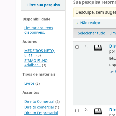
Sua pesquisa retorno
Filtre sua pesquisa
Desculpe, sem suges
Disponibilidade
Não realçar
Limitar aos itens
disponíveis.
Selecionar tudo
Lim
Autores
Dir
1.
MEDEIROS NETO,
po
Elias...
(3)
Edit
SIMÃO FILHO,
Adalber...
(3)
Disp
Tipos de materiais
Livros
(3)
Assuntos
Direito Comercial
(2)
Direito comercial
(1)
Dir
2.
Direito Empresarial
po