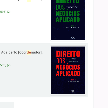
D598
]
(2).
 Adalberto
[Coor
de
nador]
.
D598
]
(2).