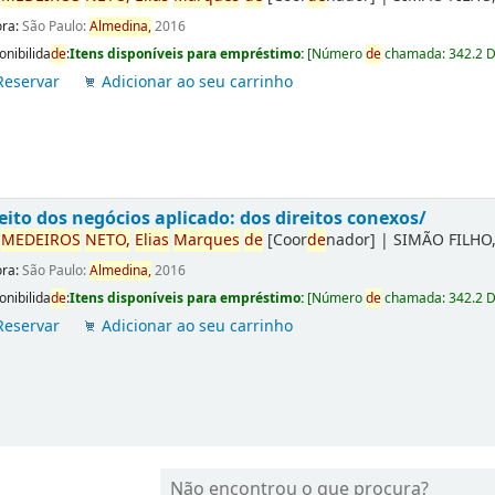
ora:
São Paulo:
Almedina,
2016
onibilida
de
:
Itens disponíveis para empréstimo:
[
Número
de
chamada:
342.2 
Reservar
Adicionar ao seu carrinho
eito dos negócios aplicado: dos direitos conexos/
r
ME
DE
IROS
NETO,
Elias
Marques
de
[Coor
de
nador]
|
SIMÃO FILHO,
ora:
São Paulo:
Almedina,
2016
onibilida
de
:
Itens disponíveis para empréstimo:
[
Número
de
chamada:
342.2 
Reservar
Adicionar ao seu carrinho
Não encontrou o que procura?