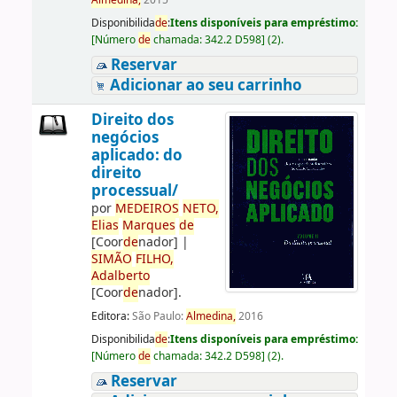
Almedina,
2015
Disponibilida
de
:
Itens disponíveis para empréstimo:
[
Número
de
chamada:
342.2 D598
]
(2).
Reservar
Adicionar ao seu carrinho
Direito dos
negócios
aplicado: do
direito
processual/
por
ME
DE
IROS
NETO,
Elias
Marques
de
[Coor
de
nador]
|
SIMÃO
FILHO,
Adalberto
[Coor
de
nador]
.
Editora:
São Paulo:
Almedina,
2016
Disponibilida
de
:
Itens disponíveis para empréstimo:
[
Número
de
chamada:
342.2 D598
]
(2).
Reservar