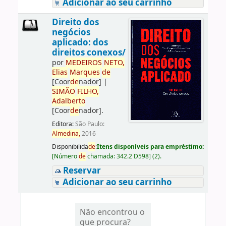
Adicionar ao seu carrinho
Direito dos
negócios
aplicado: dos
direitos conexos/
por
ME
DE
IROS
NETO,
Elias
Marques
de
[Coor
de
nador]
|
SIMÃO
FILHO,
Adalberto
[Coor
de
nador]
.
Editora:
São Paulo:
Almedina,
2016
Disponibilida
de
:
Itens disponíveis para empréstimo:
[
Número
de
chamada:
342.2 D598
]
(2).
Reservar
Adicionar ao seu carrinho
Não encontrou o
que procura?