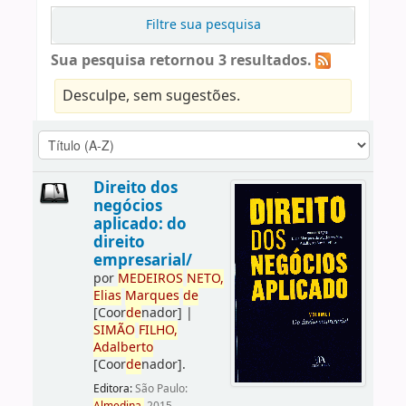
Filtre sua pesquisa
Sua pesquisa retornou 3 resultados.
Desculpe, sem sugestões.
Direito dos
negócios
aplicado: do
direito
empresarial/
por
ME
DE
IROS
NETO,
Elias
Marques
de
[Coor
de
nador]
|
SIMÃO
FILHO,
Adalberto
[Coor
de
nador]
.
Editora:
São Paulo: