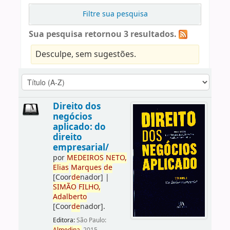
Filtre sua pesquisa
Sua pesquisa retornou 3 resultados.
Desculpe, sem sugestões.
Direito dos
negócios
aplicado: do
direito
empresarial/
por
ME
DE
IROS
NETO,
Elias
Marques
de
[Coor
de
nador]
|
SIMÃO
FILHO,
Adalberto
[Coor
de
nador]
.
Editora:
São Paulo: