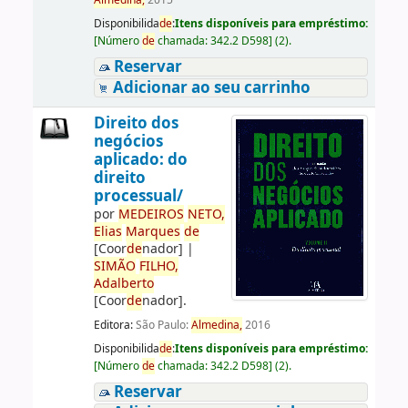
Almedina,
2015
Disponibilida
de
:
Itens disponíveis para empréstimo:
[
Número
de
chamada:
342.2 D598
]
(2).
Reservar
Adicionar ao seu carrinho
Direito dos
negócios
aplicado: do
direito
processual/
por
ME
DE
IROS
NETO,
Elias
Marques
de
[Coor
de
nador]
|
SIMÃO
FILHO,
Adalberto
[Coor
de
nador]
.
Editora:
São Paulo:
Almedina,
2016
Disponibilida
de
:
Itens disponíveis para empréstimo:
[
Número
de
chamada:
342.2 D598
]
(2).
Reservar