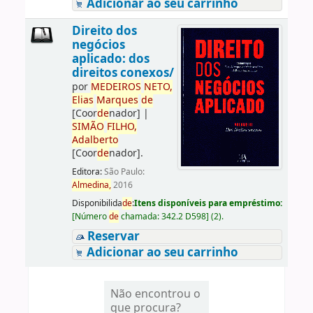
Adicionar ao seu carrinho
Direito dos
negócios
aplicado: dos
direitos conexos/
por
ME
DE
IROS
NETO,
Elias
Marques
de
[Coor
de
nador]
|
SIMÃO
FILHO,
Adalberto
[Coor
de
nador]
.
Editora:
São Paulo:
Almedina,
2016
Disponibilida
de
:
Itens disponíveis para empréstimo:
[
Número
de
chamada:
342.2 D598
]
(2).
Reservar
Adicionar ao seu carrinho
Não encontrou o
que procura?