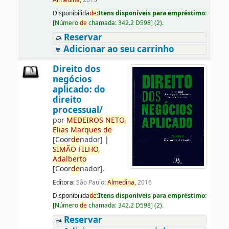
Almedina,
2015
Disponibilida
de
:
Itens disponíveis para empréstimo:
[
Número
de
chamada:
342.2 D598
]
(2).
Reservar
Adicionar ao seu carrinho
Direito dos
negócios
aplicado: do
direito
processual/
por
ME
DE
IROS
NETO,
Elias
Marques
de
[Coor
de
nador]
|
SIMÃO
FILHO,
Adalberto
[Coor
de
nador]
.
Editora:
São Paulo:
Almedina,
2016
Disponibilida
de
:
Itens disponíveis para empréstimo:
[
Número
de
chamada:
342.2 D598
]
(2).
Reservar