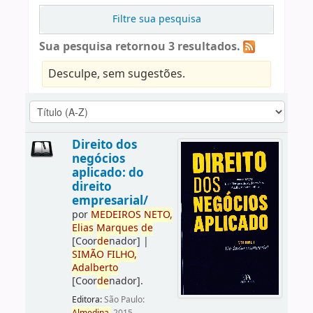
Filtre sua pesquisa
Sua pesquisa retornou 3 resultados.
Desculpe, sem sugestões.
Direito dos
negócios
aplicado: do
direito
empresarial/
por
ME
DE
IROS
NETO,
Elias
Marques
de
[Coor
de
nador]
|
SIMÃO
FILHO,
Adalberto
[Coor
de
nador]
.
Editora:
São Paulo: