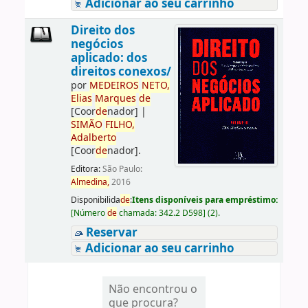
Adicionar ao seu carrinho
Direito dos
negócios
aplicado: dos
direitos conexos/
por
ME
DE
IROS
NETO,
Elias
Marques
de
[Coor
de
nador]
|
SIMÃO
FILHO,
Adalberto
[Coor
de
nador]
.
Editora:
São Paulo:
Almedina,
2016
Disponibilida
de
:
Itens disponíveis para empréstimo:
[
Número
de
chamada:
342.2 D598
]
(2).
Reservar
Adicionar ao seu carrinho
Não encontrou o
que procura?