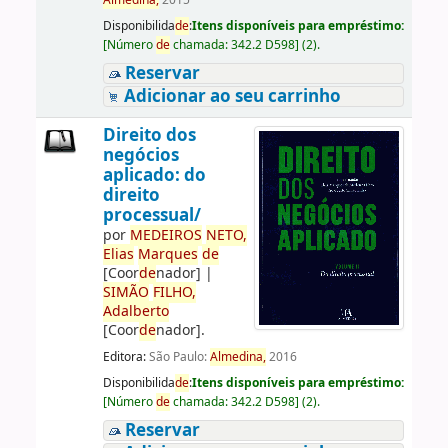
Almedina,
2015
Disponibilida
de
:
Itens disponíveis para empréstimo:
[
Número
de
chamada:
342.2 D598
]
(2).
Reservar
Adicionar ao seu carrinho
Direito dos
negócios
aplicado: do
direito
processual/
por
ME
DE
IROS
NETO,
Elias
Marques
de
[Coor
de
nador]
|
SIMÃO
FILHO,
Adalberto
[Coor
de
nador]
.
Editora:
São Paulo:
Almedina,
2016
Disponibilida
de
:
Itens disponíveis para empréstimo:
[
Número
de
chamada:
342.2 D598
]
(2).
Reservar