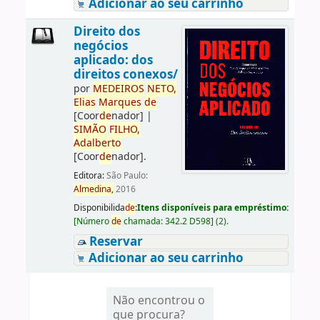
Adicionar ao seu carrinho
Direito dos
negócios
aplicado: dos
direitos conexos/
por
ME
DE
IROS
NETO,
Elias
Marques
de
[Coor
de
nador]
|
SIMÃO
FILHO,
Adalberto
[Coor
de
nador]
.
Editora:
São Paulo:
Almedina,
2016
Disponibilida
de
:
Itens disponíveis para empréstimo:
[
Número
de
chamada:
342.2 D598
]
(2).
Reservar
Adicionar ao seu carrinho
Não encontrou o
que procura?