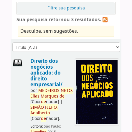
Filtre sua pesquisa
Sua pesquisa retornou 3 resultados.
Desculpe, sem sugestões.
Direito dos
negócios
aplicado: do
direito
empresarial/
por
ME
DE
IROS
NETO,
Elias
Marques
de
[Coor
de
nador]
|
SIMÃO
FILHO,
Adalberto
[Coor
de
nador]
.
Editora:
São Paulo: