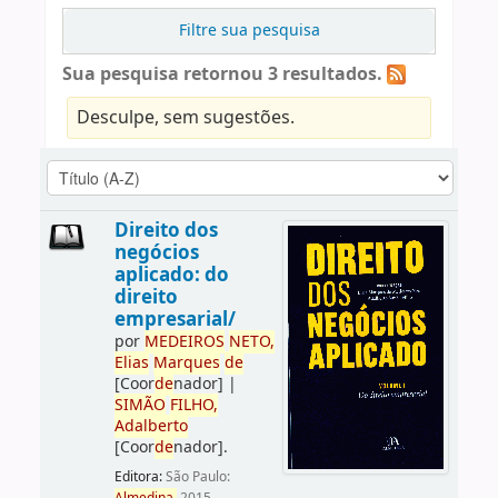
Filtre sua pesquisa
Sua pesquisa retornou 3 resultados.
Desculpe, sem sugestões.
Direito dos
negócios
aplicado: do
direito
empresarial/
por
ME
DE
IROS
NETO,
Elias
Marques
de
[Coor
de
nador]
|
SIMÃO
FILHO,
Adalberto
[Coor
de
nador]
.
Editora:
São Paulo: