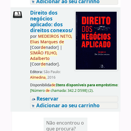
Adicionar ao seu carrinho
Direito dos
negócios
aplicado: dos
direitos conexos/
por
ME
DE
IROS
NETO,
Elias
Marques
de
[Coor
de
nador]
|
SIMÃO
FILHO,
Adalberto
[Coor
de
nador]
.
Editora:
São Paulo:
Almedina,
2016
Disponibilida
de
:
Itens disponíveis para empréstimo:
[
Número
de
chamada:
342.2 D598
]
(2).
Reservar
Adicionar ao seu carrinho
Não encontrou o
que procura?