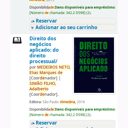
Almedina,
2015
Disponibilida
de
:
Itens disponíveis para empréstimo:
[
Número
de
chamada:
342.2 D598
]
(2).
Reservar
Adicionar ao seu carrinho
Direito dos
negócios
aplicado: do
direito
processual/
por
ME
DE
IROS
NETO,
Elias
Marques
de
[Coor
de
nador]
|
SIMÃO
FILHO,
Adalberto
[Coor
de
nador]
.
Editora:
São Paulo:
Almedina,
2016
Disponibilida
de
:
Itens disponíveis para empréstimo:
[
Número
de
chamada:
342.2 D598
]
(2).
Reservar