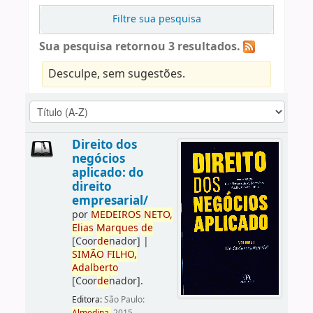
Filtre sua pesquisa
Sua pesquisa retornou 3 resultados.
Desculpe, sem sugestões.
Direito dos
negócios
aplicado: do
direito
empresarial/
por
ME
DE
IROS
NETO,
Elias
Marques
de
[Coor
de
nador]
|
SIMÃO
FILHO,
Adalberto
[Coor
de
nador]
.
Editora:
São Paulo: