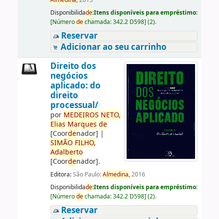
Almedina,
2015
Disponibilida
de
:
Itens disponíveis para empréstimo:
[
Número
de
chamada:
342.2 D598
]
(2).
Reservar
Adicionar ao seu carrinho
Direito dos
negócios
aplicado: do
direito
processual/
por
ME
DE
IROS
NETO,
Elias
Marques
de
[Coor
de
nador]
|
SIMÃO
FILHO,
Adalberto
[Coor
de
nador]
.
Editora:
São Paulo:
Almedina,
2016
Disponibilida
de
:
Itens disponíveis para empréstimo:
[
Número
de
chamada:
342.2 D598
]
(2).
Reservar