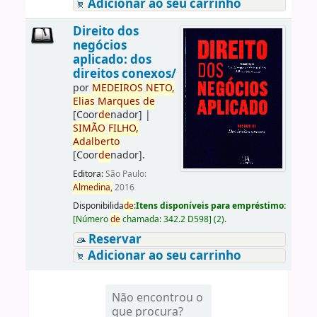
Adicionar ao seu carrinho
Direito dos
negócios
aplicado: dos
direitos conexos/
por
ME
DE
IROS
NETO,
Elias
Marques
de
[Coor
de
nador]
|
SIMÃO
FILHO,
Adalberto
[Coor
de
nador]
.
Editora:
São Paulo:
Almedina,
2016
Disponibilida
de
:
Itens disponíveis para empréstimo:
[
Número
de
chamada:
342.2 D598
]
(2).
Reservar
Adicionar ao seu carrinho
Não encontrou o
que procura?