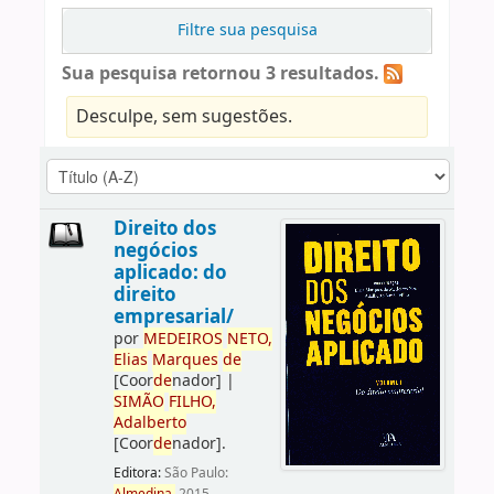
Filtre sua pesquisa
Sua pesquisa retornou 3 resultados.
Desculpe, sem sugestões.
Direito dos
negócios
aplicado: do
direito
empresarial/
por
ME
DE
IROS
NETO,
Elias
Marques
de
[Coor
de
nador]
|
SIMÃO
FILHO,
Adalberto
[Coor
de
nador]
.
Editora:
São Paulo: