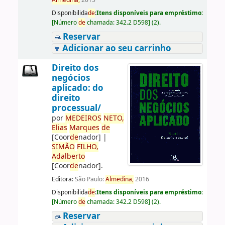
Almedina,
2015
Disponibilida
de
:
Itens disponíveis para empréstimo:
[
Número
de
chamada:
342.2 D598
]
(2).
Reservar
Adicionar ao seu carrinho
Direito dos
negócios
aplicado: do
direito
processual/
por
ME
DE
IROS
NETO,
Elias
Marques
de
[Coor
de
nador]
|
SIMÃO
FILHO,
Adalberto
[Coor
de
nador]
.
Editora:
São Paulo:
Almedina,
2016
Disponibilida
de
:
Itens disponíveis para empréstimo:
[
Número
de
chamada:
342.2 D598
]
(2).
Reservar