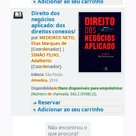
Adicionar ao seu carrinho
Direito dos
negócios
aplicado: dos
direitos conexos/
por
ME
DE
IROS
NETO,
Elias
Marques
de
[Coor
de
nador]
|
SIMÃO
FILHO,
Adalberto
[Coor
de
nador]
.
Editora:
São Paulo:
Almedina,
2016
Disponibilida
de
:
Itens disponíveis para empréstimo:
[
Número
de
chamada:
342.2 D598
]
(2).
Reservar
Adicionar ao seu carrinho
Não encontrou o
que procura?