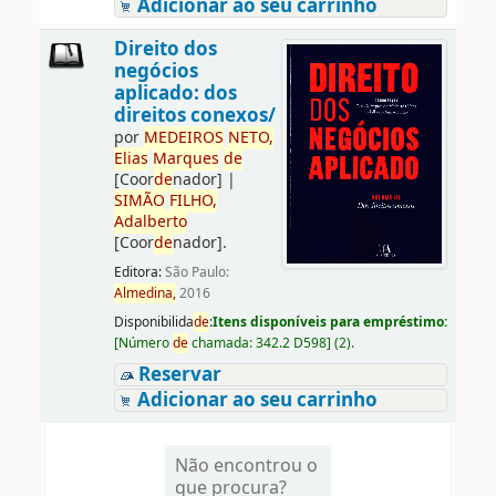
Adicionar ao seu carrinho
Direito dos
negócios
aplicado: dos
direitos conexos/
por
ME
DE
IROS
NETO,
Elias
Marques
de
[Coor
de
nador]
|
SIMÃO
FILHO,
Adalberto
[Coor
de
nador]
.
Editora:
São Paulo:
Almedina,
2016
Disponibilida
de
:
Itens disponíveis para empréstimo:
[
Número
de
chamada:
342.2 D598
]
(2).
Reservar
Adicionar ao seu carrinho
Não encontrou o
que procura?