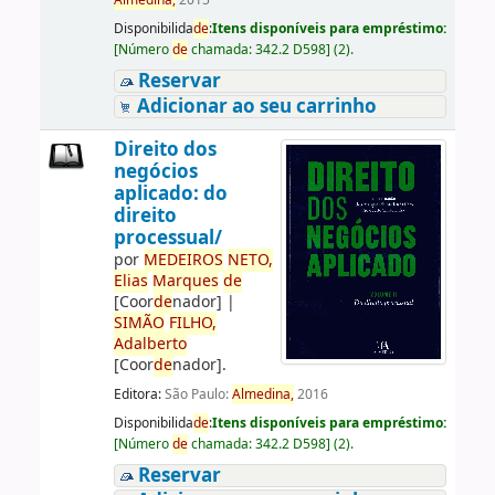
Almedina,
2015
Disponibilida
de
:
Itens disponíveis para empréstimo:
[
Número
de
chamada:
342.2 D598
]
(2).
Reservar
Adicionar ao seu carrinho
Direito dos
negócios
aplicado: do
direito
processual/
por
ME
DE
IROS
NETO,
Elias
Marques
de
[Coor
de
nador]
|
SIMÃO
FILHO,
Adalberto
[Coor
de
nador]
.
Editora:
São Paulo:
Almedina,
2016
Disponibilida
de
:
Itens disponíveis para empréstimo:
[
Número
de
chamada:
342.2 D598
]
(2).
Reservar