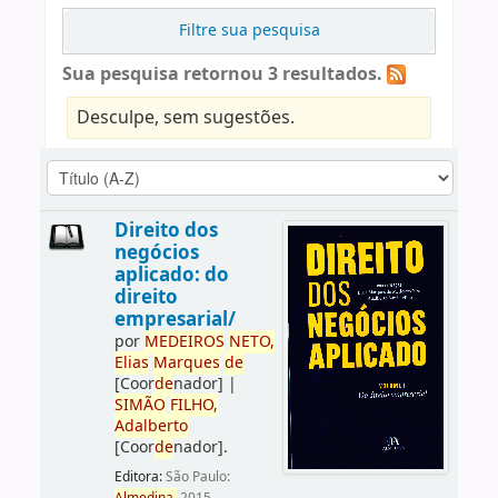
Filtre sua pesquisa
Sua pesquisa retornou 3 resultados.
Desculpe, sem sugestões.
Direito dos
negócios
aplicado: do
direito
empresarial/
por
ME
DE
IROS
NETO,
Elias
Marques
de
[Coor
de
nador]
|
SIMÃO
FILHO,
Adalberto
[Coor
de
nador]
.
Editora:
São Paulo: