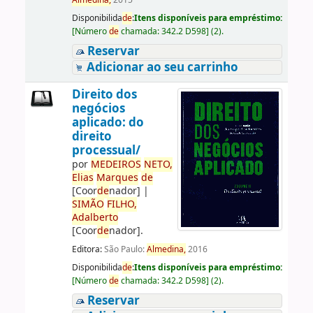
Almedina,
2015
Disponibilida
de
:
Itens disponíveis para empréstimo:
[
Número
de
chamada:
342.2 D598
]
(2).
Reservar
Adicionar ao seu carrinho
Direito dos
negócios
aplicado: do
direito
processual/
por
ME
DE
IROS
NETO,
Elias
Marques
de
[Coor
de
nador]
|
SIMÃO
FILHO,
Adalberto
[Coor
de
nador]
.
Editora:
São Paulo:
Almedina,
2016
Disponibilida
de
:
Itens disponíveis para empréstimo:
[
Número
de
chamada:
342.2 D598
]
(2).
Reservar