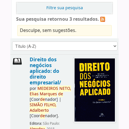
Filtre sua pesquisa
Sua pesquisa retornou 3 resultados.
Desculpe, sem sugestões.
Direito dos
negócios
aplicado: do
direito
empresarial/
por
ME
DE
IROS
NETO,
Elias
Marques
de
[Coor
de
nador]
|
SIMÃO
FILHO,
Adalberto
[Coor
de
nador]
.
Editora:
São Paulo: