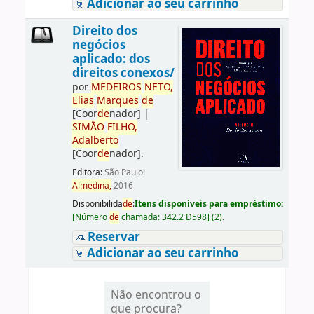
Adicionar ao seu carrinho
Direito dos
negócios
aplicado: dos
direitos conexos/
por
ME
DE
IROS
NETO,
Elias
Marques
de
[Coor
de
nador]
|
SIMÃO
FILHO,
Adalberto
[Coor
de
nador]
.
Editora:
São Paulo:
Almedina,
2016
Disponibilida
de
:
Itens disponíveis para empréstimo:
[
Número
de
chamada:
342.2 D598
]
(2).
Reservar
Adicionar ao seu carrinho
Não encontrou o
que procura?