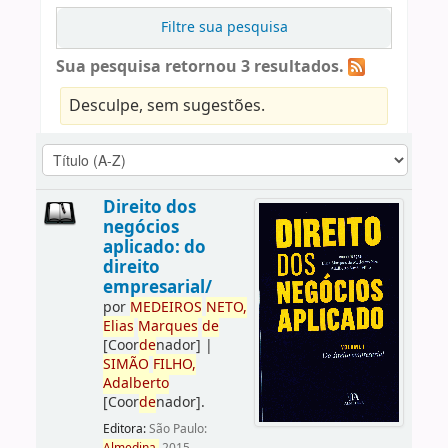
Filtre sua pesquisa
Sua pesquisa retornou 3 resultados.
Desculpe, sem sugestões.
Direito dos
negócios
aplicado: do
direito
empresarial/
por
ME
DE
IROS
NETO,
Elias
Marques
de
[Coor
de
nador]
|
SIMÃO
FILHO,
Adalberto
[Coor
de
nador]
.
Editora:
São Paulo: