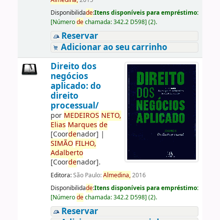
Almedina,
2015
Disponibilida
de
:
Itens disponíveis para empréstimo:
[
Número
de
chamada:
342.2 D598
]
(2).
Reservar
Adicionar ao seu carrinho
Direito dos
negócios
aplicado: do
direito
processual/
por
ME
DE
IROS
NETO,
Elias
Marques
de
[Coor
de
nador]
|
SIMÃO
FILHO,
Adalberto
[Coor
de
nador]
.
Editora:
São Paulo:
Almedina,
2016
Disponibilida
de
:
Itens disponíveis para empréstimo:
[
Número
de
chamada:
342.2 D598
]
(2).
Reservar