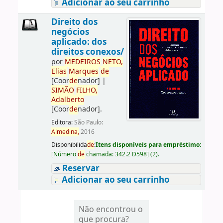
Adicionar ao seu carrinho
Direito dos
negócios
aplicado: dos
direitos conexos/
por
ME
DE
IROS
NETO,
Elias
Marques
de
[Coor
de
nador]
|
SIMÃO
FILHO,
Adalberto
[Coor
de
nador]
.
Editora:
São Paulo:
Almedina,
2016
Disponibilida
de
:
Itens disponíveis para empréstimo:
[
Número
de
chamada:
342.2 D598
]
(2).
Reservar
Adicionar ao seu carrinho
Não encontrou o
que procura?