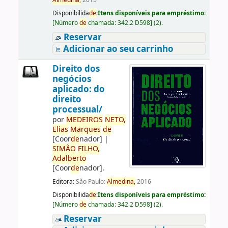
Almedina,
2015
Disponibilida
de
:
Itens disponíveis para empréstimo:
[
Número
de
chamada:
342.2 D598
]
(2).
Reservar
Adicionar ao seu carrinho
Direito dos
negócios
aplicado: do
direito
processual/
por
ME
DE
IROS
NETO,
Elias
Marques
de
[Coor
de
nador]
|
SIMÃO
FILHO,
Adalberto
[Coor
de
nador]
.
Editora:
São Paulo:
Almedina,
2016
Disponibilida
de
:
Itens disponíveis para empréstimo:
[
Número
de
chamada:
342.2 D598
]
(2).
Reservar