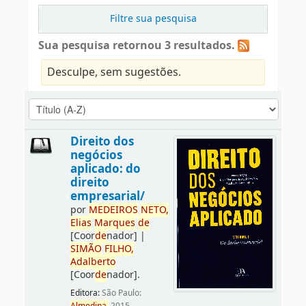
Filtre sua pesquisa
Sua pesquisa retornou 3 resultados.
Desculpe, sem sugestões.
Direito dos
negócios
aplicado: do
direito
empresarial/
por
ME
DE
IROS
NETO,
Elias
Marques
de
[Coor
de
nador]
|
SIMÃO
FILHO,
Adalberto
[Coor
de
nador]
.
Editora:
São Paulo: