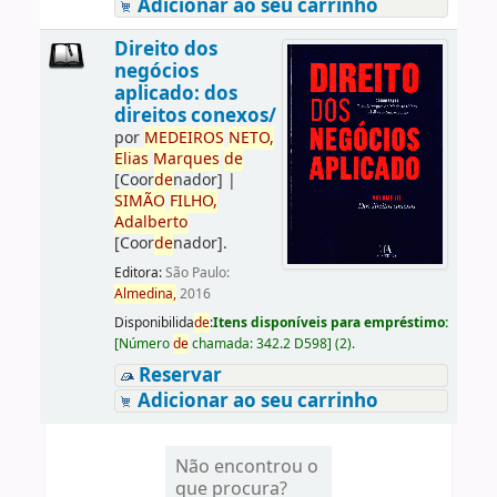
Adicionar ao seu carrinho
Direito dos
negócios
aplicado: dos
direitos conexos/
por
ME
DE
IROS
NETO,
Elias
Marques
de
[Coor
de
nador]
|
SIMÃO
FILHO,
Adalberto
[Coor
de
nador]
.
Editora:
São Paulo:
Almedina,
2016
Disponibilida
de
:
Itens disponíveis para empréstimo:
[
Número
de
chamada:
342.2 D598
]
(2).
Reservar
Adicionar ao seu carrinho
Não encontrou o
que procura?