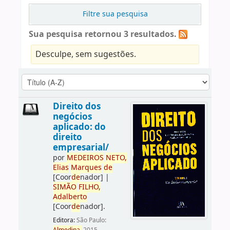
Filtre sua pesquisa
Sua pesquisa retornou 3 resultados.
Desculpe, sem sugestões.
Direito dos
negócios
aplicado: do
direito
empresarial/
por
ME
DE
IROS
NETO,
Elias
Marques
de
[Coor
de
nador]
|
SIMÃO
FILHO,
Adalberto
[Coor
de
nador]
.
Editora:
São Paulo: