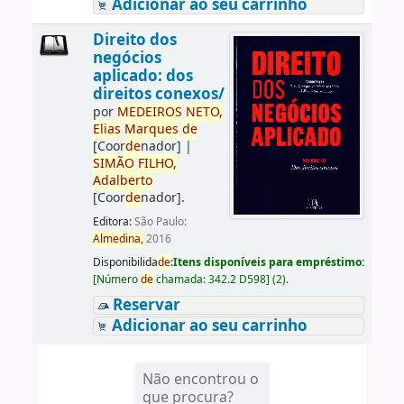
Adicionar ao seu carrinho
Direito dos
negócios
aplicado: dos
direitos conexos/
por
ME
DE
IROS
NETO,
Elias
Marques
de
[Coor
de
nador]
|
SIMÃO
FILHO,
Adalberto
[Coor
de
nador]
.
Editora:
São Paulo:
Almedina,
2016
Disponibilida
de
:
Itens disponíveis para empréstimo:
[
Número
de
chamada:
342.2 D598
]
(2).
Reservar
Adicionar ao seu carrinho
Não encontrou o
que procura?