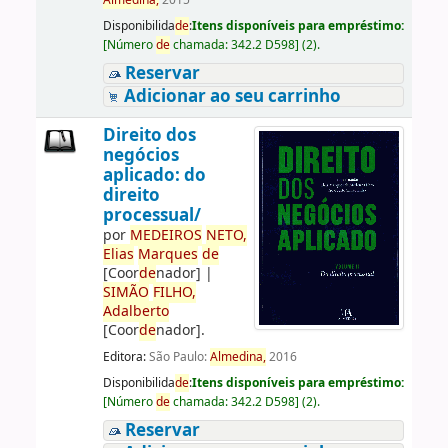
Almedina,
2015
Disponibilida
de
:
Itens disponíveis para empréstimo:
[
Número
de
chamada:
342.2 D598
]
(2).
Reservar
Adicionar ao seu carrinho
Direito dos
negócios
aplicado: do
direito
processual/
por
ME
DE
IROS
NETO,
Elias
Marques
de
[Coor
de
nador]
|
SIMÃO
FILHO,
Adalberto
[Coor
de
nador]
.
Editora:
São Paulo:
Almedina,
2016
Disponibilida
de
:
Itens disponíveis para empréstimo:
[
Número
de
chamada:
342.2 D598
]
(2).
Reservar