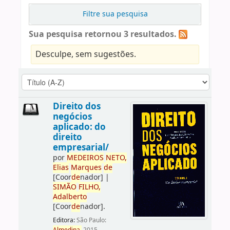
Filtre sua pesquisa
Sua pesquisa retornou 3 resultados.
Desculpe, sem sugestões.
Direito dos
negócios
aplicado: do
direito
empresarial/
por
ME
DE
IROS
NETO,
Elias
Marques
de
[Coor
de
nador]
|
SIMÃO
FILHO,
Adalberto
[Coor
de
nador]
.
Editora:
São Paulo: