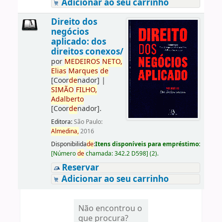
Adicionar ao seu carrinho
Direito dos
negócios
aplicado: dos
direitos conexos/
por
ME
DE
IROS
NETO,
Elias
Marques
de
[Coor
de
nador]
|
SIMÃO
FILHO,
Adalberto
[Coor
de
nador]
.
Editora:
São Paulo:
Almedina,
2016
Disponibilida
de
:
Itens disponíveis para empréstimo:
[
Número
de
chamada:
342.2 D598
]
(2).
Reservar
Adicionar ao seu carrinho
Não encontrou o
que procura?