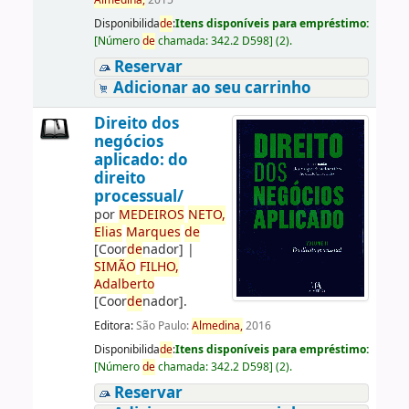
Almedina,
2015
Disponibilida
de
:
Itens disponíveis para empréstimo:
[
Número
de
chamada:
342.2 D598
]
(2).
Reservar
Adicionar ao seu carrinho
Direito dos
negócios
aplicado: do
direito
processual/
por
ME
DE
IROS
NETO,
Elias
Marques
de
[Coor
de
nador]
|
SIMÃO
FILHO,
Adalberto
[Coor
de
nador]
.
Editora:
São Paulo:
Almedina,
2016
Disponibilida
de
:
Itens disponíveis para empréstimo:
[
Número
de
chamada:
342.2 D598
]
(2).
Reservar