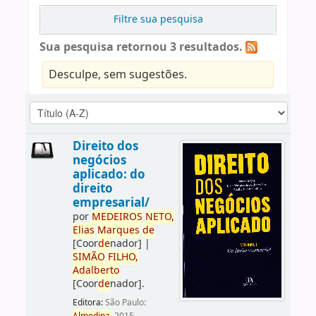
Filtre sua pesquisa
Sua pesquisa retornou 3 resultados.
Desculpe, sem sugestões.
Direito dos
negócios
aplicado: do
direito
empresarial/
por
ME
DE
IROS
NETO,
Elias
Marques
de
[Coor
de
nador]
|
SIMÃO
FILHO,
Adalberto
[Coor
de
nador]
.
Editora:
São Paulo: