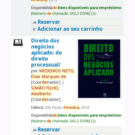
Almedina,
2015
Disponibilida
de
:
Itens disponíveis para empréstimo:
[
Número
de
chamada:
342.2 D598
]
(2).
Reservar
Adicionar ao seu carrinho
Direito dos
negócios
aplicado: do
direito
processual/
por
ME
DE
IROS
NETO,
Elias
Marques
de
[Coor
de
nador]
|
SIMÃO
FILHO,
Adalberto
[Coor
de
nador]
.
Editora:
São Paulo:
Almedina,
2016
Disponibilida
de
:
Itens disponíveis para empréstimo:
[
Número
de
chamada:
342.2 D598
]
(2).
Reservar