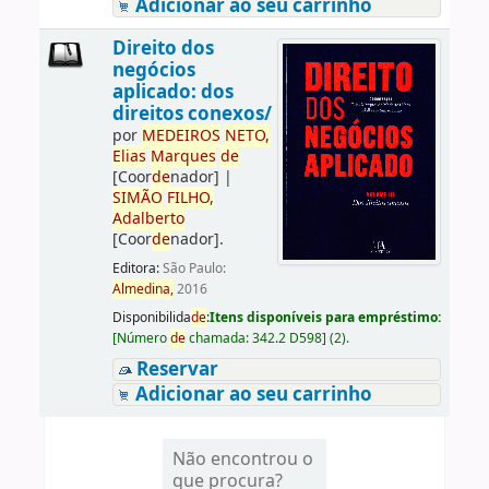
Adicionar ao seu carrinho
Direito dos
negócios
aplicado: dos
direitos conexos/
por
ME
DE
IROS
NETO,
Elias
Marques
de
[Coor
de
nador]
|
SIMÃO
FILHO,
Adalberto
[Coor
de
nador]
.
Editora:
São Paulo:
Almedina,
2016
Disponibilida
de
:
Itens disponíveis para empréstimo:
[
Número
de
chamada:
342.2 D598
]
(2).
Reservar
Adicionar ao seu carrinho
Não encontrou o
que procura?