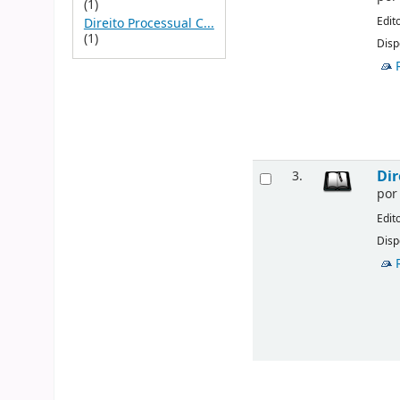
(1)
Edit
Direito Processual C...
(1)
Disp
Dir
3.
po
Edit
Disp