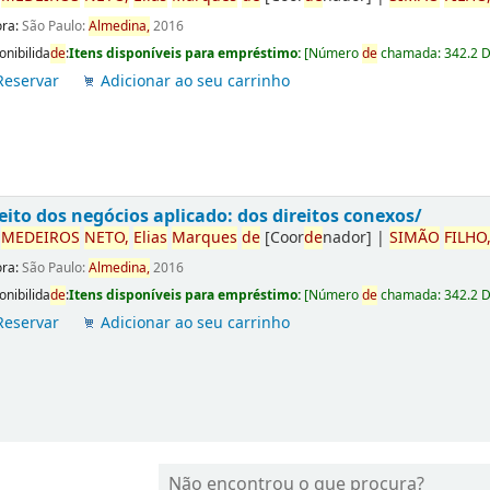
ora:
São Paulo:
Almedina,
2016
onibilida
de
:
Itens disponíveis para empréstimo:
[
Número
de
chamada:
342.2 
Reservar
Adicionar ao seu carrinho
eito dos negócios aplicado: dos direitos conexos/
r
ME
DE
IROS
NETO,
Elias
Marques
de
[Coor
de
nador]
|
SIMÃO
FILHO
ora:
São Paulo:
Almedina,
2016
onibilida
de
:
Itens disponíveis para empréstimo:
[
Número
de
chamada:
342.2 
Reservar
Adicionar ao seu carrinho
Não encontrou o que procura?