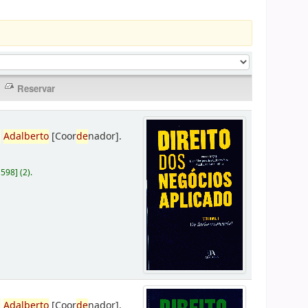
,
Adalberto
[Coor
de
nador]
.
D598
]
(2).
,
Adalberto
[Coor
de
nador]
.