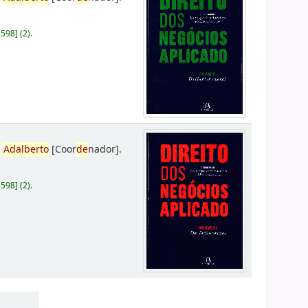
D598
]
(2).
,
Adalberto
[Coor
de
nador]
.
D598
]
(2).