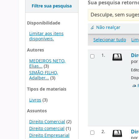
Sua pesquisa retorno
Filtre sua pesquisa
Desculpe, sem suges
Disponibilidade
Não realçar
Limitar aos itens
disponíveis.
Selecionar tudo
Lim
Autores
Dir
1.
MEDEIROS NETO,
po
Elias...
(3)
Edit
SIMÃO FILHO,
Adalber...
(3)
Disp
Tipos de materiais
Livros
(3)
Assuntos
Direito Comercial
(2)
Direito comercial
(1)
Dir
2.
Direito Empresarial
po