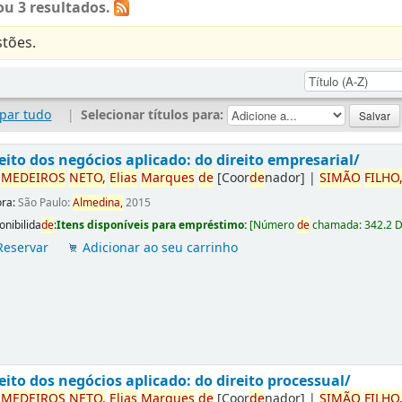
u 3 resultados.
tões.
par tudo
|
Selecionar títulos para:
eito dos negócios aplicado: do direito empresarial/
r
ME
DE
IROS
NETO,
Elias
Marques
de
[Coor
de
nador]
|
SIMÃO
FILHO
ora:
São Paulo:
Almedina,
2015
onibilida
de
:
Itens disponíveis para empréstimo:
[
Número
de
chamada:
342.2 
Reservar
Adicionar ao seu carrinho
eito dos negócios aplicado: do direito processual/
r
ME
DE
IROS
NETO,
Elias
Marques
de
[Coor
de
nador]
|
SIMÃO
FILHO